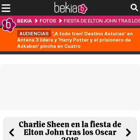
BEKIA
FOTOS
FIESTA DE ELTON JOHN TRAS LO
AUDIENCIAS
'¡A todo tren! Destino Asturias' en
Antena 3 lidera y 'Harry Potter y el prisionero de
Azkaban' pincha en Cuatro
Charlie Sheen en la fiesta de
Elton John tras los Oscar