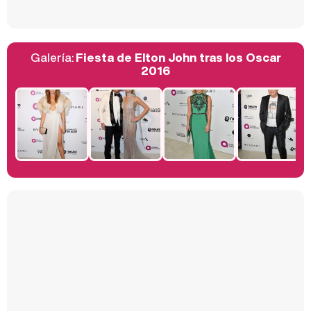
Galería:
Fiesta de Elton John tras los Oscar
Belén Esteban: "Estoy emocionada, muy contenta y muy feliz por llegar a RTVE"
2016
Manu Baqueiro: "Tuve como referente a Bruce Willis en 'Luz de Luna' para mi trabajo en la serie 'Perdiendo el juicio'"
Magdalena de Suecia responde a las críticas y explica por qué le han permitido lanzar su propio negocio