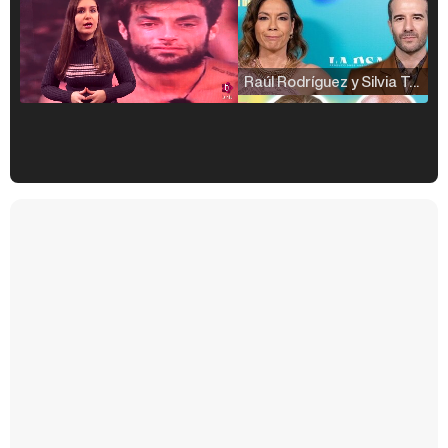
Raúl Rodríguez y Silvia Taulés nos cuentan su papel en 'La familia de la tele'
Kiko Matamoros y Lydia Lozano: "Nuestro público es de todas las edades y RTVE tiene un público muy pegado a las novelas, al que tenemos que captar"
Carlota Corredera y Javier de Hoyos: "La tele tiene que representar al público también y aquí están todos los perfiles posibles&quo;
Así se tomó Felipe VI que la Infanta Sofía no quisiera recibir formación militar