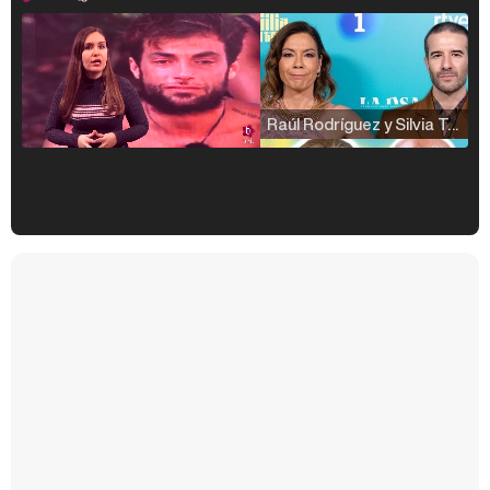
Raúl Rodríguez y Silvia Taulés nos cuentan su papel en 'La familia de la tele'
Kiko Matamoros y Lydia Lozano: "Nuestro público es de todas las edades y RTVE tiene un público muy pegado a las novelas, al que tenemos que captar"
Carlota Corredera y Javier de Hoyos: "La tele tiene que representar al público también y aquí están todos los perfiles posibles&quo;