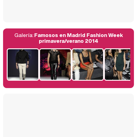
Así se tomó Felipe VI que la Infanta Sofía no quisiera recibir formación militar
Galería:
Famosos en Madrid Fashion Week
Belén Esteban: "Estoy emocionada, muy contenta y muy feliz por llegar a RTVE"
primavera/verano 2014
Manu Baqueiro: "Tuve como referente a Bruce Willis en 'Luz de Luna' para mi trabajo en la serie 'Perdiendo el juicio'"
Magdalena de Suecia responde a las críticas y explica por qué le han permitido lanzar su propio negocio