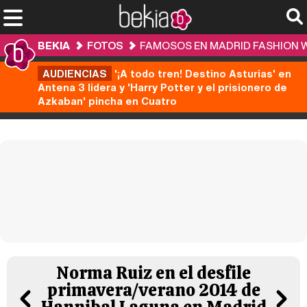
BEKIA
FOTOS
FAMOSOS EN MADRID FASHION 
AUDIENCIAS
'¡A todo tren! Destino Asturias' en
Antena 3 lidera y 'Harry Potter y el prisionero de
Azkaban' pincha en Cuatro
Norma Ruiz en el desfile
primavera/verano 2014 de