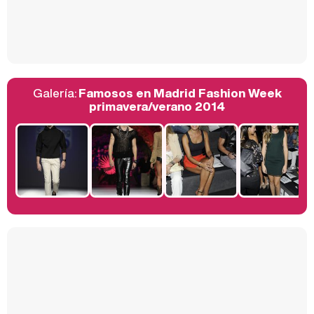
Así se tomó Felipe VI que la Infanta Sofía no quisiera recibir formación militar
Galería:
Famosos en Madrid Fashion Week
Belén Esteban: "Estoy emocionada, muy contenta y muy feliz por llegar a RTVE"
primavera/verano 2014
Manu Baqueiro: "Tuve como referente a Bruce Willis en 'Luz de Luna' para mi trabajo en la serie 'Perdiendo el juicio'"
Magdalena de Suecia responde a las críticas y explica por qué le han permitido lanzar su propio negocio