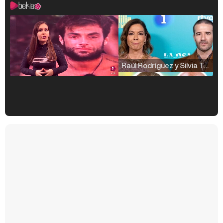
Raúl Rodríguez y Silvia Taulés nos cuentan su papel en 'La familia de la tele'
Kiko Matamoros y Lydia Lozano: "Nuestro público es de todas las edades y RTVE tiene un público muy pegado a las novelas, al que tenemos que captar"
Carlota Corredera y Javier de Hoyos: "La tele tiene que representar al público también y aquí están todos los perfiles posibles&quo;