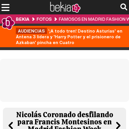
BEKIA
FOTOS
FAMOSOS EN MADRID FASHION 
AUDIENCIAS
'¡A todo tren! Destino Asturias' en
Antena 3 lidera y 'Harry Potter y el prisionero de
Azkaban' pincha en Cuatro
Nicolás Coronado desfilando
para Francis Montesinos en