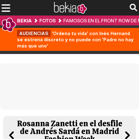
BEKIA
FOTOS
FAMOSOS EN EL FRONT ROW DE 
AUDIENCIAS
'Ordena tu vida' con Inés Hernand
se estrena discreto y no puede con 'Padre no hay
más que uno'
Rosanna Zanetti en el desfile
de Andrés Sardá en Madrid