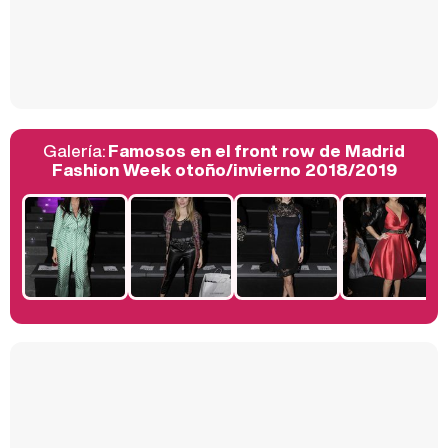
Así se tomó Felipe VI que la Infanta Sofía no quisiera recibir formación militar
Galería:
Famosos en el front row de Madrid
Belén Esteban: "Estoy emocionada, muy contenta y muy feliz por llegar a RTVE"
Fashion Week otoño/invierno 2018/2019
Manu Baqueiro: "Tuve como referente a Bruce Willis en 'Luz de Luna' para mi trabajo en la serie 'Perdiendo el juicio'"
Magdalena de Suecia responde a las críticas y explica por qué le han permitido lanzar su propio negocio