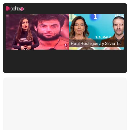
Raúl Rodríguez y Silvia Taulés nos cuentan su papel en 'La familia de la tele'
Kiko Matamoros y Lydia Lozano: "Nuestro público es de todas las edades y RTVE tiene un público muy pegado a las novelas, al que tenemos que captar"
Carlota Corredera y Javier de Hoyos: "La tele tiene que representar al público también y aquí están todos los perfiles posibles&quo;