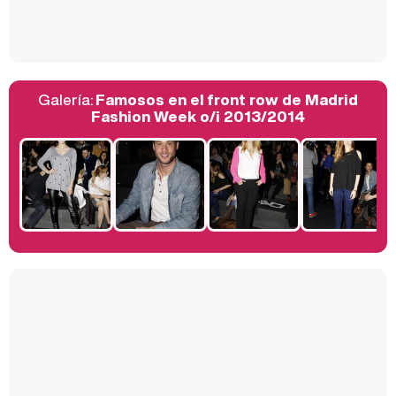
Así se tomó Felipe VI que la Infanta Sofía no quisiera recibir formación militar
Galería:
Famosos en el front row de Madrid
Belén Esteban: "Estoy emocionada, muy contenta y muy feliz por llegar a RTVE"
Fashion Week o/i 2013/2014
Manu Baqueiro: "Tuve como referente a Bruce Willis en 'Luz de Luna' para mi trabajo en la serie 'Perdiendo el juicio'"
Magdalena de Suecia responde a las críticas y explica por qué le han permitido lanzar su propio negocio