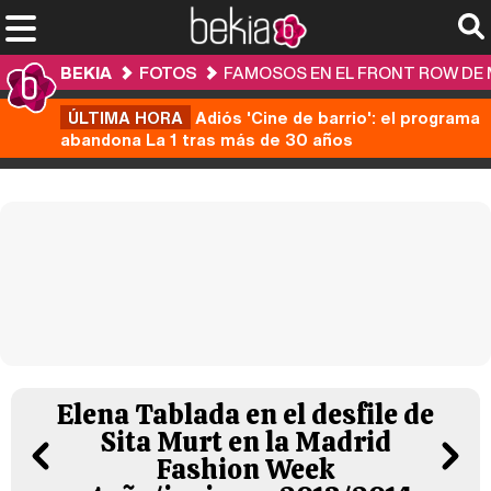
BEKIA
FOTOS
FAMOSOS EN EL FRONT ROW DE M
ÚLTIMA HORA
Adiós 'Cine de barrio': el programa
abandona La 1 tras más de 30 años
Elena Tablada en el desfile de
Sita Murt en la Madrid
Fashion Week