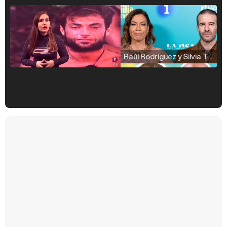
Raúl Rodríguez y Silvia Taulés nos cuentan su papel en 'La familia de la tele'
Kiko Matamoros y Lydia Lozano: "Nuestro público es de todas las edades y RTVE tiene un público muy pegado a las novelas, al que tenemos que captar"
Carlota Corredera y Javier de Hoyos: "La tele tiene que representar al público también y aquí están todos los perfiles posibles&quo;