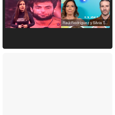
Raúl Rodríguez y Silvia Taulés nos cuentan su papel en 'La familia de la tele'
Kiko Matamoros y Lydia Lozano: "Nuestro público es de todas las edades y RTVE tiene un público muy pegado a las novelas, al que tenemos que captar"
Carlota Corredera y Javier de Hoyos: "La tele tiene que representar al público también y aquí están todos los perfiles posibles&quo;
Así se tomó Felipe VI que la Infanta Sofía no quisiera recibir formación militar