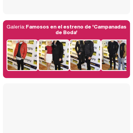
Galería:
Famosos en el estreno de 'Campanadas
Belén Esteban: "Estoy emocionada, muy contenta y muy feliz por llegar a RTVE"
de Boda'
Manu Baqueiro: "Tuve como referente a Bruce Willis en 'Luz de Luna' para mi trabajo en la serie 'Perdiendo el juicio'"
Magdalena de Suecia responde a las críticas y explica por qué le han permitido lanzar su propio negocio