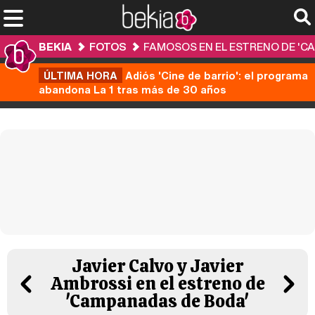
BEKIA
FOTOS
FAMOSOS EN EL ESTRENO DE 'C
ÚLTIMA HORA
Adiós 'Cine de barrio': el programa
abandona La 1 tras más de 30 años
Javier Calvo y Javier
Ambrossi en el estreno de
'Campanadas de Boda'