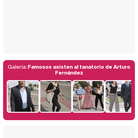
Así se tomó Felipe VI que la Infanta Sofía no quisiera recibir formación militar
Galería:
Famosos asisten al tanatorio de Arturo
Belén Esteban: "Estoy emocionada, muy contenta y muy feliz por llegar a RTVE"
Fernández
Manu Baqueiro: "Tuve como referente a Bruce Willis en 'Luz de Luna' para mi trabajo en la serie 'Perdiendo el juicio'"