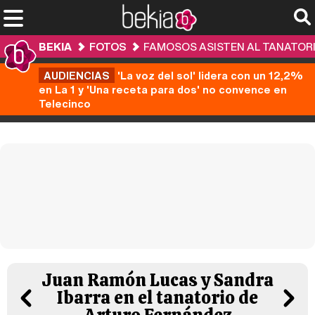
BEKIA
FOTOS
FAMOSOS ASISTEN AL TANATOR
AUDIENCIAS
'La voz del sol' lidera con un 12,2%
en La 1 y 'Una receta para dos' no convence en
Telecinco
Juan Ramón Lucas y Sandra
Ibarra en el tanatorio de