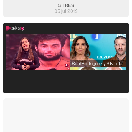
GTRES
05 jul 2019
Raúl Rodríguez y Silvia Taulés nos cuentan su papel en 'La familia de la tele'
Kiko Matamoros y Lydia Lozano: "Nuestro público es de todas las edades y RTVE tiene un público muy pegado a las novelas, al que tenemos que captar"
Carlota Corredera y Javier de Hoyos: "La tele tiene que representar al público también y aquí están todos los perfiles posibles&quo;