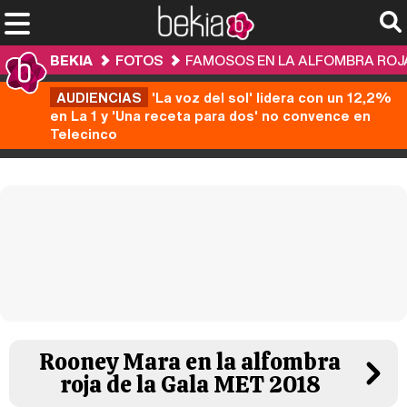
BEKIA
FOTOS
FAMOSOS EN LA ALFOMBRA ROJA
AUDIENCIAS
'La voz del sol' lidera con un 12,2%
en La 1 y 'Una receta para dos' no convence en
Telecinco
Rooney Mara en la alfombra
roja de la Gala MET 2018