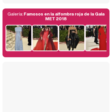
Galería:
Famosos en la alfombra roja de la Gala
Belén Esteban: "Estoy emocionada, muy contenta y muy feliz por llegar a RTVE"
MET 2018
Manu Baqueiro: "Tuve como referente a Bruce Willis en 'Luz de Luna' para mi trabajo en la serie 'Perdiendo el juicio'"
Magdalena de Suecia responde a las críticas y explica por qué le han permitido lanzar su propio negocio