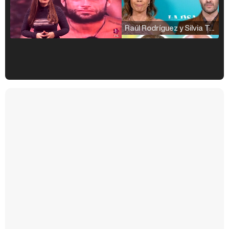
Raúl Rodríguez y Silvia Taulés nos cuentan su papel en 'La familia de la tele'
Kiko Matamoros y Lydia Lozano: "Nuestro público es de todas las edades y RTVE tiene un público muy pegado a las novelas, al que tenemos que captar"
Carlota Corredera y Javier de Hoyos: "La tele tiene que representar al público también y aquí están todos los perfiles posibles&quo;
Así se tomó Felipe VI que la Infanta Sofía no quisiera recibir formación militar