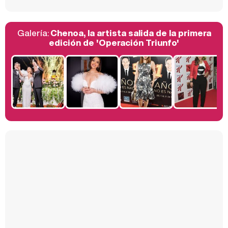
Galería:
Chenoa, la artista salida de la primera
Belén Esteban: "Estoy emocionada, muy contenta y muy feliz por llegar a RTVE"
edición de 'Operación Triunfo'
Manu Baqueiro: "Tuve como referente a Bruce Willis en 'Luz de Luna' para mi trabajo en la serie 'Perdiendo el juicio'"
Magdalena de Suecia responde a las críticas y explica por qué le han permitido lanzar su propio negocio