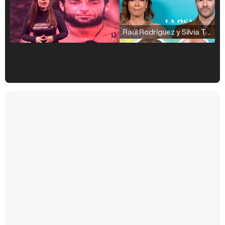
Raúl Rodríguez y Silvia Taulés nos cuentan su papel en 'La familia de la tele'
Kiko Matamoros y Lydia Lozano: "Nuestro público es de todas las edades y RTVE tiene un público muy pegado a las novelas, al que tenemos que captar"
Carlota Corredera y Javier de Hoyos: "La tele tiene que representar al público también y aquí están todos los perfiles posibles&quo;
Así se tomó Felipe VI que la Infanta Sofía no quisiera recibir formación militar