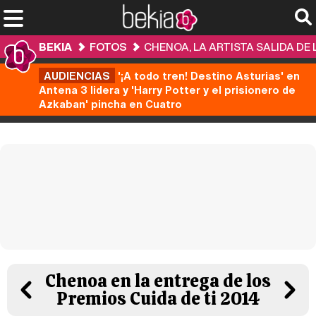
BEKIA
FOTOS
CHENOA, LA ARTISTA SALIDA DE 
AUDIENCIAS
'¡A todo tren! Destino Asturias' en
Antena 3 lidera y 'Harry Potter y el prisionero de
Azkaban' pincha en Cuatro
Chenoa en la entrega de los
Premios Cuida de ti 2014