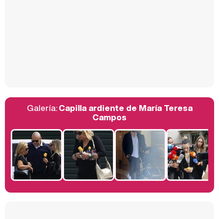
Carlota Corredera y Javier de Hoyos: "La tele tiene que representar al público también y aquí están todos los perfiles posibles&quo;
Así se tomó Felipe VI que la Infanta Sofía no quisiera recibir formación militar
Galería:
Capilla ardiente de María Teresa
Belén Esteban: "Estoy emocionada, muy contenta y muy feliz por llegar a RTVE"
Campos
Manu Baqueiro: "Tuve como referente a Bruce Willis en 'Luz de Luna' para mi trabajo en la serie 'Perdiendo el juicio'"