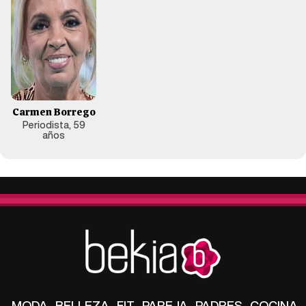
Carmen Borrego
Periodista, 59
años
MODA
BELLEZA
FIT
PAREJA
PADRES
COCINA