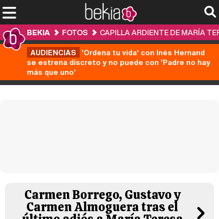
BEKIA
FOTOS
CAPILLA ARDIENTE DE MARÍA T
AUDIENCIAS
'Ordena tu vida' con Inés Hernand
se estrena discreto y no puede con 'Padre no hay
más que uno'
Carmen Borrego, Gustavo y
Carmen Almoguera tras el