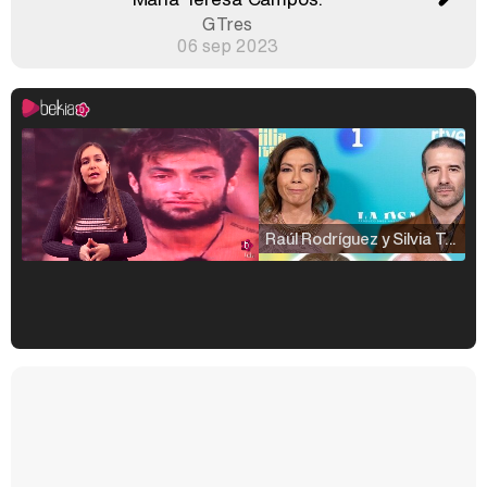
GTres
06 sep 2023
Raúl Rodríguez y Silvia Taulés nos cuentan su papel en 'La familia de la tele'
Kiko Matamoros y Lydia Lozano: "Nuestro público es de todas las edades y RTVE tiene un público muy pegado a las novelas, al que tenemos que captar"