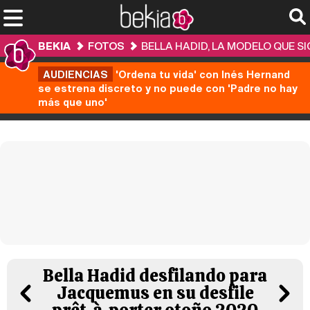
BEKIA
FOTOS
BELLA HADID, LA MODELO QUE S
AUDIENCIAS
'Ordena tu vida' con Inés Hernand
se estrena discreto y no puede con 'Padre no hay
más que uno'
Bella Hadid desfilando para
Jacquemus en su desfile