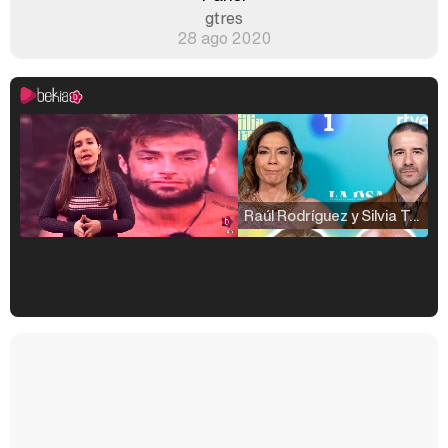
gtres
28 ago 2020
Raúl Rodríguez y Silvia Taulés nos cuentan su papel en 'La familia de la tele'
Kiko Matamoros y Lydia Lozano: "Nuestro público es de todas las edades y RTVE tiene un público muy pegado a las novelas, al que tenemos que captar"
Carlota Corredera y Javier de Hoyos: "La tele tiene que representar al público también y aquí están todos los perfiles posibles&quo;