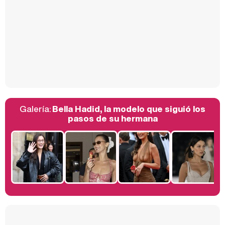
Así se tomó Felipe VI que la Infanta Sofía no quisiera recibir formación militar
Galería:
Bella Hadid, la modelo que siguió los
Belén Esteban: "Estoy emocionada, muy contenta y muy feliz por llegar a RTVE"
pasos de su hermana
Manu Baqueiro: "Tuve como referente a Bruce Willis en 'Luz de Luna' para mi trabajo en la serie 'Perdiendo el juicio'"