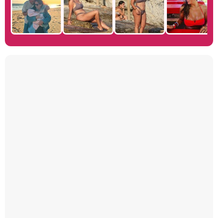
Manu Baqueiro: "Tuve como referente a Bruce Willis en 'Luz de Luna' para mi trabajo en la serie 'Perdiendo el juicio'"
Magdalena de Suecia responde a las críticas y explica por qué le han permitido lanzar su propio negocio