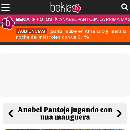
BEKIA
FOTOS
ANABEL PANTOJA, LA PRIMA MÁ
AUDIENCIAS
'¡Salta!' sube en Antena 3 y lidera la
noche del miércoles con un 9,1%
Anabel Pantoja jugando con
una manguera