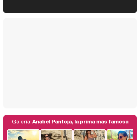
Kiko Matamoros y Lydia Lozano: "Nuestro público es de todas las edades y RTVE tiene un público muy pegado a las novelas, al que tenemos que captar"
Carlota Corredera y Javier de Hoyos: "La tele tiene que representar al público también y aquí están todos los perfiles posibles&quo;
Así se tomó Felipe VI que la Infanta Sofía no quisiera recibir formación militar
Galería:
Anabel Pantoja, la prima más famosa
Belén Esteban: "Estoy emocionada, muy contenta y muy feliz por llegar a RTVE"