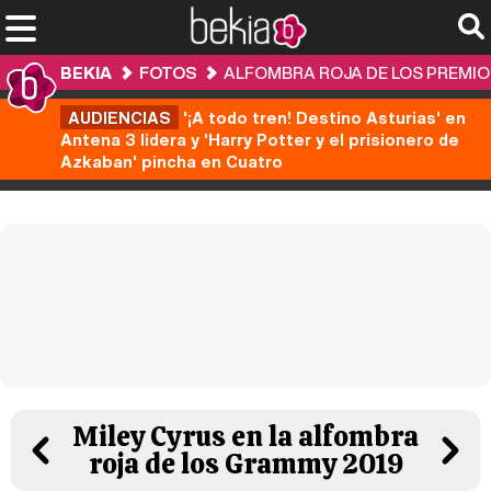
BEKIA
FOTOS
ALFOMBRA ROJA DE LOS PREMI
AUDIENCIAS
'¡A todo tren! Destino Asturias' en
Antena 3 lidera y 'Harry Potter y el prisionero de
Azkaban' pincha en Cuatro
Miley Cyrus en la alfombra
roja de los Grammy 2019