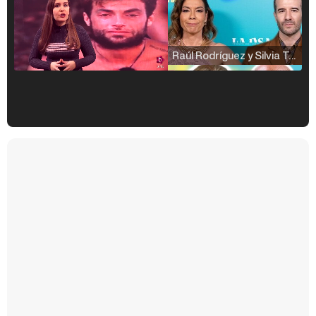
Raúl Rodríguez y Silvia Taulés nos cuentan su papel en 'La familia de la tele'
Kiko Matamoros y Lydia Lozano: "Nuestro público es de todas las edades y RTVE tiene un público muy pegado a las novelas, al que tenemos que captar"
Carlota Corredera y Javier de Hoyos: "La tele tiene que representar al público también y aquí están todos los perfiles posibles&quo;
Así se tomó Felipe VI que la Infanta Sofía no quisiera recibir formación militar