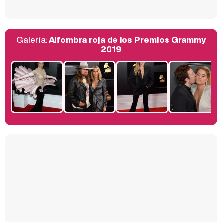
Galería:
Alfombra roja de los Premios Grammy
Belén Esteban: "Estoy emocionada, muy contenta y muy feliz por llegar a RTVE"
2019
Manu Baqueiro: "Tuve como referente a Bruce Willis en 'Luz de Luna' para mi trabajo en la serie 'Perdiendo el juicio'"
Magdalena de Suecia responde a las críticas y explica por qué le han permitido lanzar su propio negocio