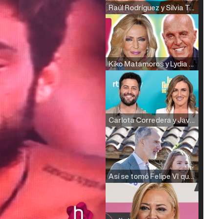
Raúl Rodríguez y Silvia Taulés nos cuentan su papel en 'La familia de la tele'
Kiko Matamoros y Lydia Lozano: "Nuestro público es de todas las edades y RTVE tiene un público muy pegado a las novelas, al que tenemos que captar"
Carlota Corredera y Javier de Hoyos: "La tele tiene que representar al público también y aquí están todos los perfiles posibles&quo;
Así se tomó Felipe VI que la Infanta Sofía no quisiera recibir formación militar