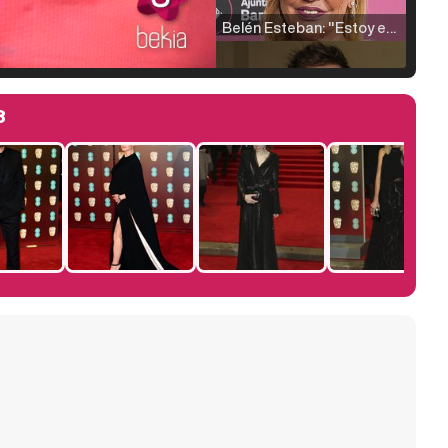
Belén Esteban: "Estoy emocionada, muy contenta y muy feliz por llegar a RTVE"
8
Manu Baqueiro: "Tuve como referente a Bruce Willis en 'Luz de Luna' para mi trabajo en la serie 'Perdiendo el juicio'"
Magdalena de Suecia responde a las críticas y explica por qué le han permitido lanzar su propio negocio