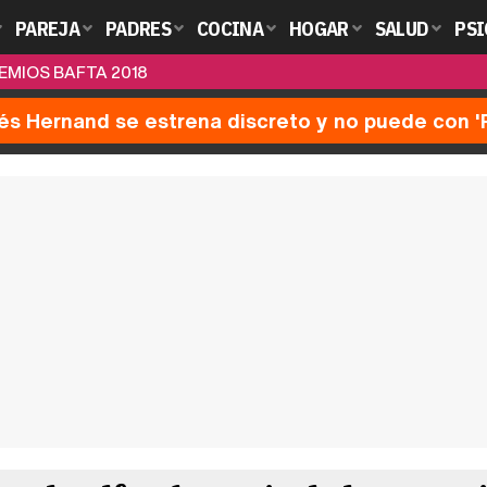
PAREJA
PADRES
COCINA
HOGAR
SALUD
PSI
EMIOS BAFTA 2018
nés Hernand se estrena discreto y no puede con 