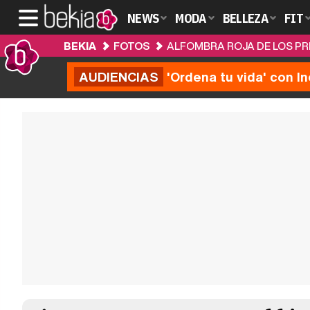
NEWS
MODA
BELLEZA
FIT
BEKIA
FOTOS
ALFOMBRA ROJA DE LOS PR
AUDIENCIAS
'Ordena tu vida' con I