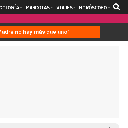
COLOGÍA
MASCOTAS
VIAJES
HORÓSCOPO
'Padre no hay más que uno'