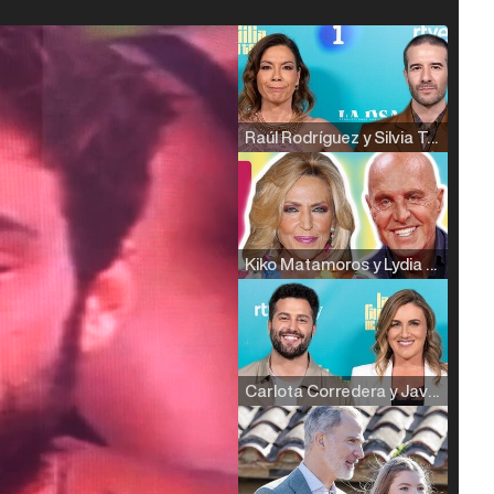
Raúl Rodríguez y Silvia Taulés nos cuentan su papel en 'La familia de la tele'
Kiko Matamoros y Lydia Lozano: "Nuestro público es de todas las edades y RTVE tiene un público muy pegado a las novelas, al que tenemos que captar"
Carlota Corredera y Javier de Hoyos: "La tele tiene que representar al público también y aquí están todos los perfiles posibles&quo;