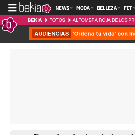
NEWS
MODA
BELLEZA
FIT
BEKIA
FOTOS
ALFOMBRA ROJA DE LOS PR
AUDIENCIAS
'Ordena tu vida' con I