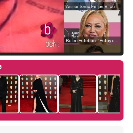
Así se tomó Felipe VI que la Infanta Sofía no quisiera recibir formación militar
Belén Esteban: "Estoy emocionada, muy contenta y muy feliz por llegar a RTVE"
8
Manu Baqueiro: "Tuve como referente a Bruce Willis en 'Luz de Luna' para mi trabajo en la serie 'Perdiendo el juicio'"
Magdalena de Suecia responde a las críticas y explica por qué le han permitido lanzar su propio negocio