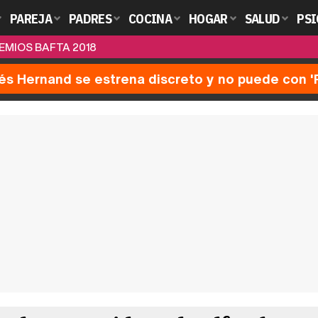
PAREJA
PADRES
COCINA
HOGAR
SALUD
PSI
EMIOS BAFTA 2018
nés Hernand se estrena discreto y no puede con 