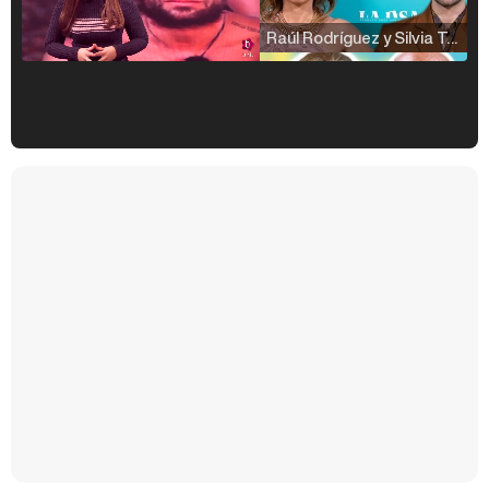
Raúl Rodríguez y Silvia Taulés nos cuentan su papel en 'La familia de la tele'
Kiko Matamoros y Lydia Lozano: "Nuestro público es de todas las edades y RTVE tiene un público muy pegado a las novelas, al que tenemos que captar"
Carlota Corredera y Javier de Hoyos: "La tele tiene que representar al público también y aquí están todos los perfiles posibles&quo;
Así se tomó Felipe VI que la Infanta Sofía no quisiera recibir formación militar