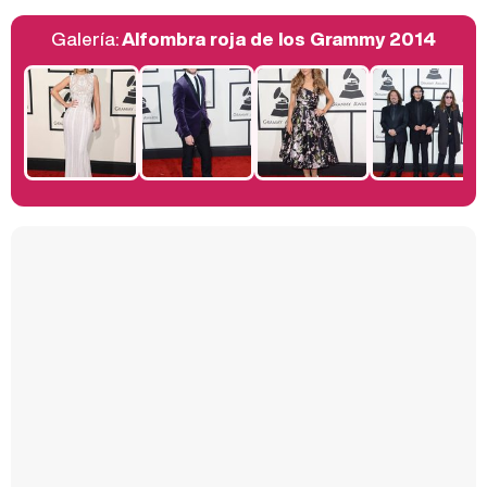
Galería:
Alfombra roja de los Grammy 2014
Belén Esteban: "Estoy emocionada, muy contenta y muy feliz por llegar a RTVE"
Manu Baqueiro: "Tuve como referente a Bruce Willis en 'Luz de Luna' para mi trabajo en la serie 'Perdiendo el juicio'"
Magdalena de Suecia responde a las críticas y explica por qué le han permitido lanzar su propio negocio