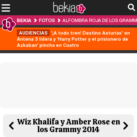
BEKIA
FOTOS
ALFOMBRA ROJA DE LOS GRAMM
AUDIENCIAS
'¡A todo tren! Destino Asturias' en
Antena 3 lidera y 'Harry Potter y el prisionero de
Azkaban' pincha en Cuatro
Wiz Khalifa y Amber Rose en
los Grammy 2014