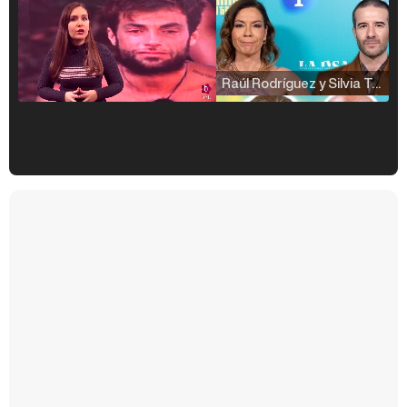
Raúl Rodríguez y Silvia Taulés nos cuentan su papel en 'La familia de la tele'
Kiko Matamoros y Lydia Lozano: "Nuestro público es de todas las edades y RTVE tiene un público muy pegado a las novelas, al que tenemos que captar"
Carlota Corredera y Javier de Hoyos: "La tele tiene que representar al público también y aquí están todos los perfiles posibles&quo;
Así se tomó Felipe VI que la Infanta Sofía no quisiera recibir formación militar