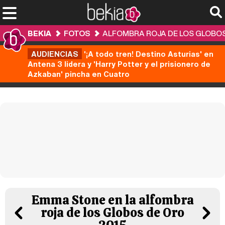
BEKIA
FOTOS
ALFOMBRA ROJA DE LOS GLOBOS
AUDIENCIAS
'¡A todo tren! Destino Asturias' en
Antena 3 lidera y 'Harry Potter y el prisionero de
Azkaban' pincha en Cuatro
Emma Stone en la alfombra
roja de los Globos de Oro