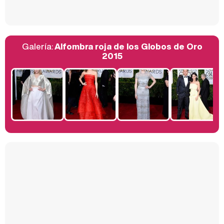
Galería:
Alfombra roja de los Globos de Oro
Belén Esteban: "Estoy emocionada, muy contenta y muy feliz por llegar a RTVE"
2015
Manu Baqueiro: "Tuve como referente a Bruce Willis en 'Luz de Luna' para mi trabajo en la serie 'Perdiendo el juicio'"
Magdalena de Suecia responde a las críticas y explica por qué le han permitido lanzar su propio negocio