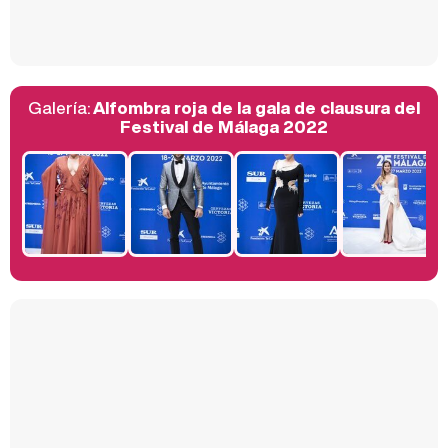
Así se tomó Felipe VI que la Infanta Sofía no quisiera recibir formación militar
Galería:
Alfombra roja de la gala de clausura del
Belén Esteban: "Estoy emocionada, muy contenta y muy feliz por llegar a RTVE"
Festival de Málaga 2022
Manu Baqueiro: "Tuve como referente a Bruce Willis en 'Luz de Luna' para mi trabajo en la serie 'Perdiendo el juicio'"
Magdalena de Suecia responde a las críticas y explica por qué le han permitido lanzar su propio negocio