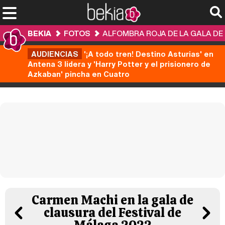
BEKIA
FOTOS
ALFOMBRA ROJA DE LA GALA DE 
AUDIENCIAS
'¡A todo tren! Destino Asturias' en
Antena 3 lidera y 'Harry Potter y el prisionero de
Azkaban' pincha en Cuatro
Carmen Machi en la gala de
clausura del Festival de