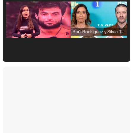
Raúl Rodríguez y Silvia Taulés nos cuentan su papel en 'La familia de la tele'
Kiko Matamoros y Lydia Lozano: "Nuestro público es de todas las edades y RTVE tiene un público muy pegado a las novelas, al que tenemos que captar"
Carlota Corredera y Javier de Hoyos: "La tele tiene que representar al público también y aquí están todos los perfiles posibles&quo;