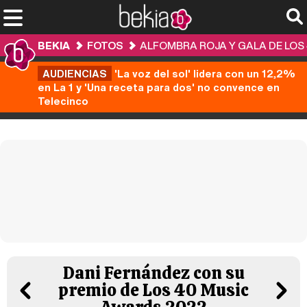
BEKIA
FOTOS
ALFOMBRA ROJA Y GALA DE LOS
AUDIENCIAS
'La voz del sol' lidera con un 12,2%
en La 1 y 'Una receta para dos' no convence en
Telecinco
Dani Fernández con su
premio de Los 40 Music