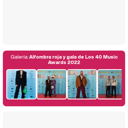
Así se tomó Felipe VI que la Infanta Sofía no quisiera recibir formación militar
Galería:
Alfombra roja y gala de Los 40 Music
Belén Esteban: "Estoy emocionada, muy contenta y muy feliz por llegar a RTVE"
Awards 2022
Manu Baqueiro: "Tuve como referente a Bruce Willis en 'Luz de Luna' para mi trabajo en la serie 'Perdiendo el juicio'"
Magdalena de Suecia responde a las críticas y explica por qué le han permitido lanzar su propio negocio