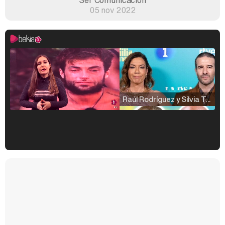
Ser Comunicación
05 nov 2022
Raúl Rodríguez y Silvia Taulés nos cuentan su papel en 'La familia de la tele'
Kiko Matamoros y Lydia Lozano: "Nuestro público es de todas las edades y RTVE tiene un público muy pegado a las novelas, al que tenemos que captar"
Carlota Corredera y Javier de Hoyos: "La tele tiene que representar al público también y aquí están todos los perfiles posibles&quo;