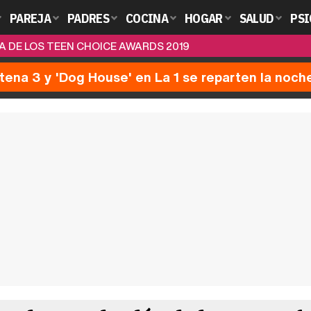
PAREJA
PADRES
COCINA
HOGAR
SALUD
PSI
 DE LOS TEEN CHOICE AWARDS 2019
ntena 3 y 'Dog House' en La 1 se reparten la noch