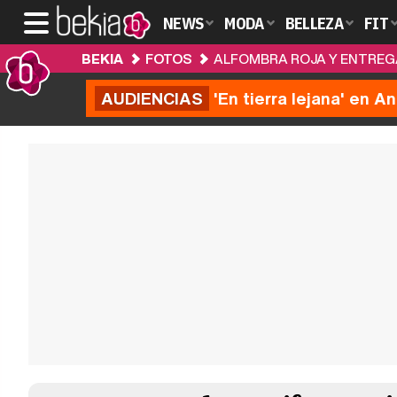
NEWS
MODA
BELLEZA
FIT
BEKIA
FOTOS
ALFOMBRA ROJA Y ENTREGA
AUDIENCIAS
'En tierra lejana' en A