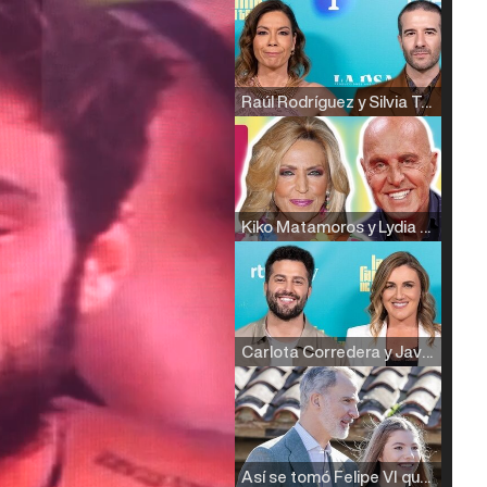
Raúl Rodríguez y Silvia Taulés nos cuentan su papel en 'La familia de la tele'
Kiko Matamoros y Lydia Lozano: "Nuestro público es de todas las edades y RTVE tiene un público muy pegado a las novelas, al que tenemos que captar"
Carlota Corredera y Javier de Hoyos: "La tele tiene que representar al público también y aquí están todos los perfiles posibles&quo;
Así se tomó Felipe VI que la Infanta Sofía no quisiera recibir formación militar