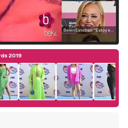
Belén Esteban: "Estoy emocionada, muy contenta y muy feliz por llegar a RTVE"
rds 2019
Manu Baqueiro: "Tuve como referente a Bruce Willis en 'Luz de Luna' para mi trabajo en la serie 'Perdiendo el juicio'"
Magdalena de Suecia responde a las críticas y explica por qué le han permitido lanzar su propio negocio