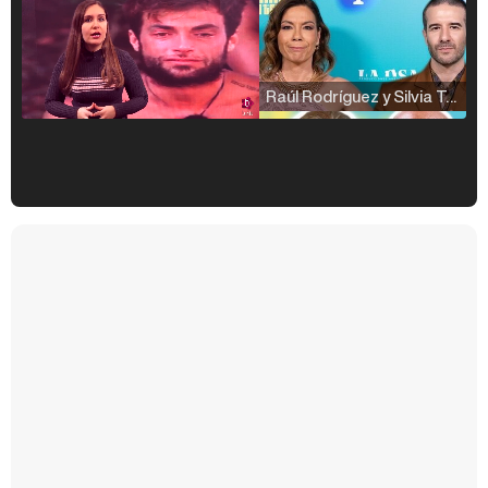
Raúl Rodríguez y Silvia Taulés nos cuentan su papel en 'La familia de la tele'
Kiko Matamoros y Lydia Lozano: "Nuestro público es de todas las edades y RTVE tiene un público muy pegado a las novelas, al que tenemos que captar"
Carlota Corredera y Javier de Hoyos: "La tele tiene que representar al público también y aquí están todos los perfiles posibles&quo;
Así se tomó Felipe VI que la Infanta Sofía no quisiera recibir formación militar