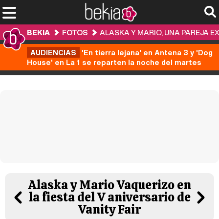
BEKIA
FOTOS
ALASKA Y MARIO, UNA PAREJA 
AUDIENCIAS
'En tierra lejana' en Antena 3 y 'Dog
House' en La 1 se reparten la noche del martes
Alaska y Mario Vaquerizo en
la fiesta del V aniversario de
Vanity Fair