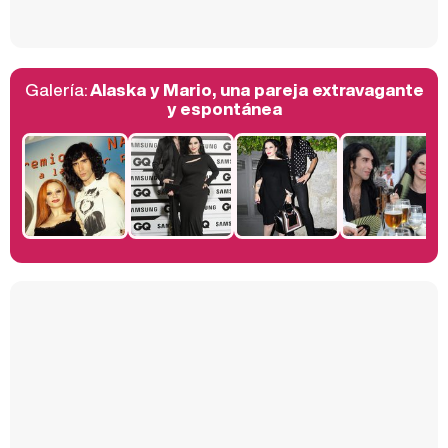
Galería:
Alaska y Mario, una pareja extravagante
Belén Esteban: "Estoy emocionada, muy contenta y muy feliz por llegar a RTVE"
y espontánea
Manu Baqueiro: "Tuve como referente a Bruce Willis en 'Luz de Luna' para mi trabajo en la serie 'Perdiendo el juicio'"
Magdalena de Suecia responde a las críticas y explica por qué le han permitido lanzar su propio negocio