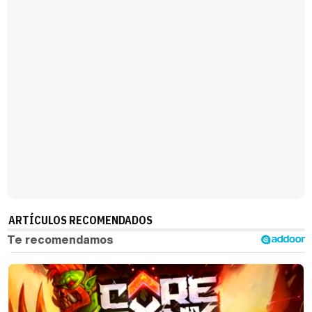
Manu Baqueiro: "Tuve como referente a Bruce Willis en 'Luz de Luna' para mi trabajo en la serie 'Perdiendo el juicio'"
Magdalena de Suecia responde a las críticas y explica por qué le han permitido lanzar su propio negocio
ARTÍCULOS RECOMENDADOS