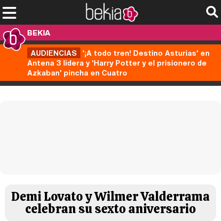
BEKIA
AUDIENCIAS
'¡A todo tren! Destino Asturias' en
Antena 3 lidera y 'Harry Potter y el prisionero de
Azkaban' pincha en Cuatro
Demi Lovato y Wilmer Valderrama
celebran su sexto aniversario