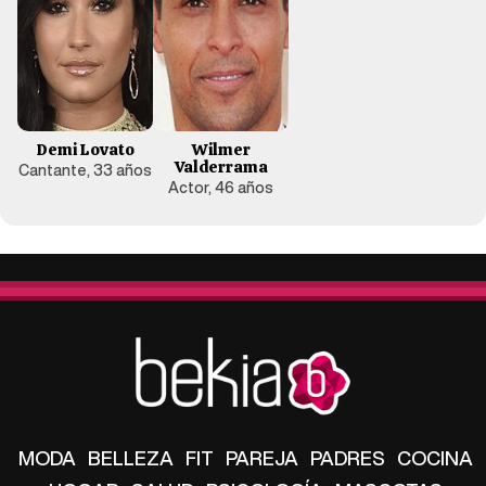
Demi Lovato
Wilmer
Valderrama
Cantante, 33 años
Actor, 46 años
MODA
BELLEZA
FIT
PAREJA
PADRES
COCINA