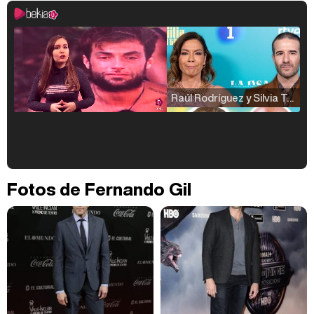
Raúl Rodríguez y Silvia Taulés nos cuentan su papel en 'La familia de la tele'
Kiko Matamoros y Lydia Lozano: "Nuestro público es de todas las edades y RTVE tiene un público muy pegado a las novelas, al que tenemos que captar"
Fotos de Fernando Gil
Carlota Corredera y Javier de Hoyos: "La tele tiene que representar al público también y aquí están todos los perfiles posibles&quo;