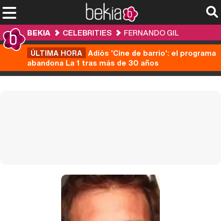
BEKIA
CELEBRITIES
FERNANDO GIL
ÚLTIMA HORA
Adiós 'Cine de barrio': el programa
abandona La 1 tras más de 30 años