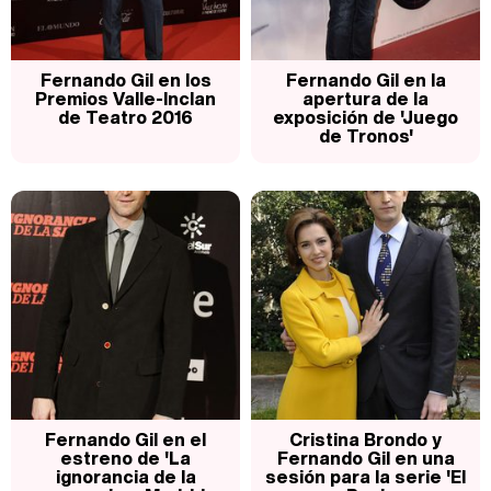
Así se tomó Felipe VI que la Infanta Sofía no quisiera recibir formación militar
Fernando Gil en los
Fernando Gil en la
Premios Valle-Inclan
apertura de la
de Teatro 2016
exposición de 'Juego
de Tronos'
Belén Esteban: "Estoy emocionada, muy contenta y muy feliz por llegar a RTVE"
Manu Baqueiro: "Tuve como referente a Bruce Willis en 'Luz de Luna' para mi trabajo en la serie 'Perdiendo el juicio'"
Magdalena de Suecia responde a las críticas y explica por qué le han permitido lanzar su propio negocio
Fernando Gil en el
Cristina Brondo y
estreno de 'La
Fernando Gil en una
ignorancia de la
sesión para la serie 'El