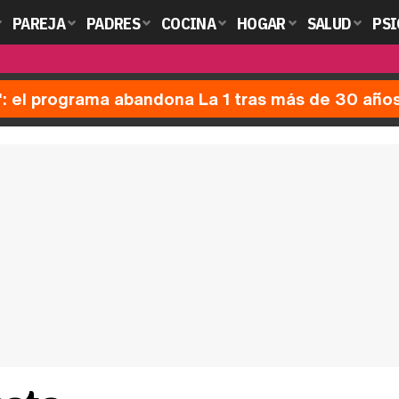
PAREJA
PADRES
COCINA
HOGAR
SALUD
PSI
': el programa abandona La 1 tras más de 30 año