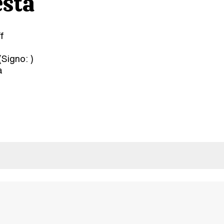
esta
f
(Signo:
)
a