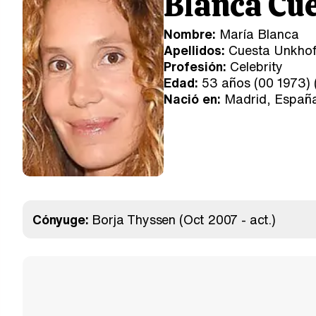
Blanca Cu
Nombre:
María Blanca
Apellidos:
Cuesta Unkhof
Profesión:
Celebrity
Edad:
53 años (00 1973) 
Nació en:
Madrid, Españ
Cónyuge:
Borja Thyssen
(Oct 2007 - act.)