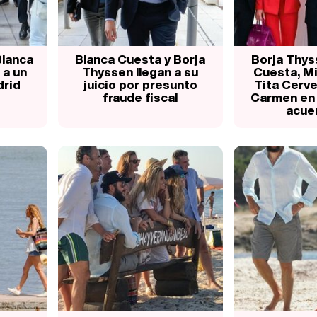
Blanca
Blanca Cuesta y Borja
Borja Thys
 a un
Thyssen llegan a su
Cuesta, Mi
drid
juicio por presunto
Tita Cerver
fraude fiscal
Carmen en l
acuer