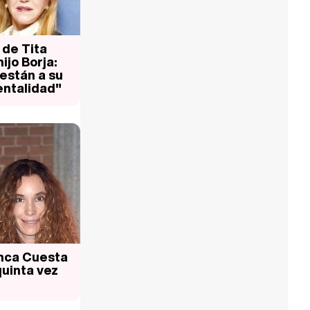
 de Tita
ijo Borja:
están a su
entalidad"
anca Cuesta
quinta vez