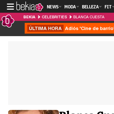
NEWS
MODA
BELLEZA
FIT
BEKIA
CELEBRITIES
BLANCA CUESTA
ÚLTIMA HORA
Adiós 'Cine de barrio