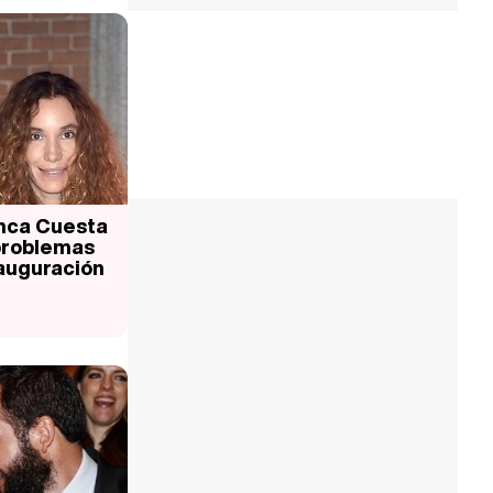
anca Cuesta
 problemas
nauguración