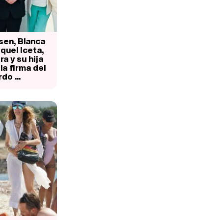
Manu Baqueiro: "Tuve como referente a Bruce Willis en 'Luz de Luna' para mi trabajo en la serie 'Perdiendo el juicio'"
sen, Blanca
quel Iceta,
a y su hija
Magdalena de Suecia responde a las críticas y explica por qué le han permitido lanzar su propio negocio
a firma del
do ...