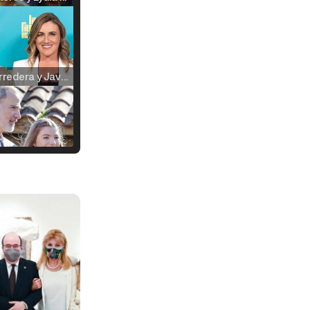
Carlota Corredera y Javier de Hoyos: "La tele tiene que representar al público también y aquí están todos los perfiles posibles&quo;
Así se tomó Felipe VI que la Infanta Sofía no quisiera recibir formación militar
Belén Esteban: "Estoy emocionada, muy contenta y muy feliz por llegar a RTVE"