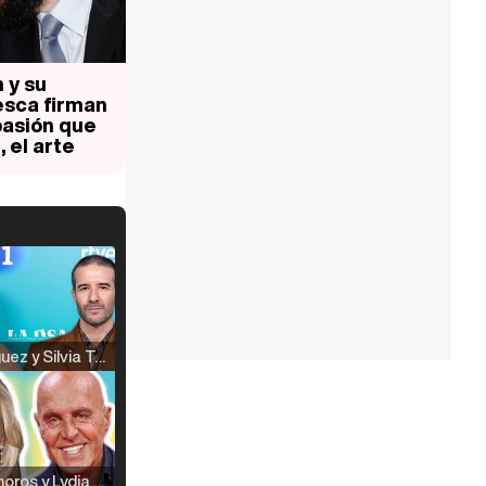
 y su
sca firman
 pasión que
 el arte
Raúl Rodríguez y Silvia Taulés nos cuentan su papel en 'La familia de la tele'
Kiko Matamoros y Lydia Lozano: "Nuestro público es de todas las edades y RTVE tiene un público muy pegado a las novelas, al que tenemos que captar"