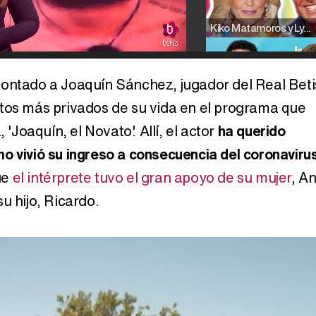
Kiko Matamoros y Lydia Lozano: "Nuestro público es de todas las edades y RTVE tiene un público muy pegado a las novelas, al que tenemos que captar"
ontado a Joaquín Sánchez, jugador del Real Beti
tos más privados de su vida en el programa que
Carlota Corredera y Javier de Hoyos: "La tele tiene que representar al público también y aquí están todos los perfiles posibles&quo;
, 'Joaquín, el Novato'. Allí, el actor
ha querido
o vivió su ingreso a consecuencia del coronaviru
ue
el intérprete tuvo el gran apoyo de su mujer
, A
Así se tomó Felipe VI que la Infanta Sofía no quisiera recibir formación militar
u hijo, Ricardo.
Belén Esteban: "Estoy emocionada, muy contenta y muy feliz por llegar a RTVE"