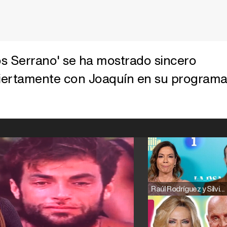
Los Serrano' se ha mostrado sincero
iertamente con Joaquín en su program
Raúl Rodríguez y Silvia Taulés nos cuentan su papel en 'La familia de la tele'