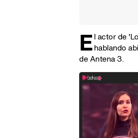
E
l actor de '
hablando ab
de Antena 3.