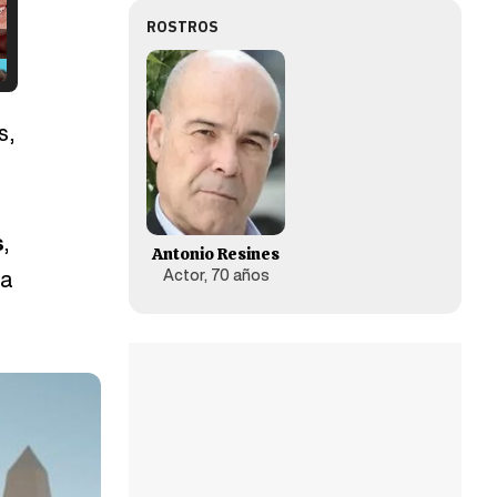
ROSTROS
s,
s
,
Antonio Resines
Actor, 70 años
na