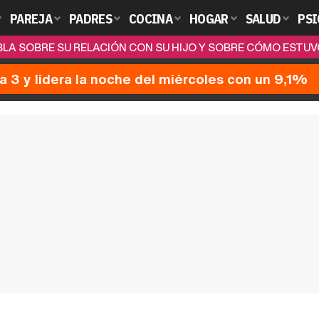
PAREJA
PADRES
COCINA
HOGAR
SALUD
PSI
LA SOBRE SU RELACIÓN CON SU HIJO Y SOBRE CÓMO ESTUV
a 3 y lidera la noche del miércoles con un 9,1%