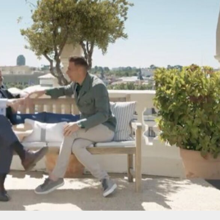
Manu Baqueiro: "Tuve como referente a Bruce Willis en 'Luz de Luna' para mi trabajo en la serie 'Perdiendo el juicio'"
Magdalena de Suecia responde a las críticas y explica por qué le han permitido lanzar su propio negocio