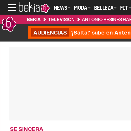
NEWS
MODA
BELLEZA
FIT
BEKIA
TELEVISIÓN
ANTONIO RESINES HAB
AUDIENCIAS
'¡Salta!' sube en Anten
SE SINCERA