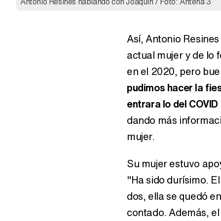
Antonio Resines hablando con Joaquín / Foto: Antena 3
Así, Antonio Resine
actual mujer y de lo
en el 2020, pero bu
pudimos hacer la fies
entrara lo del COVID
dando más informació
mujer.
Su mujer estuvo ap
"Ha sido durísimo. E
dos, ella se quedó en
contado. Además, el i