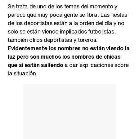
Kiko Matamoros y Lydia Lozano: "Nuestro público es de todas las edades y RTVE tiene un público muy pegado a las novelas, al que tenemos que captar"
Se trata de uno de los temas del momento y
parece que muy poca gente se libra. Las fiestas
de los deportistas están a la orden del día y no
solo se están viendo implicados futbolistas,
Carlota Corredera y Javier de Hoyos: "La tele tiene que representar al público también y aquí están todos los perfiles posibles&quo;
también otros deportistas y toreros.
Evidentemente los nombres no están viendo la
luz pero son muchos los nombres de chicas
que sí están saliendo
a dar explicaciones sobre
Así se tomó Felipe VI que la Infanta Sofía no quisiera recibir formación militar
la situación.
Belén Esteban: "Estoy emocionada, muy contenta y muy feliz por llegar a RTVE"