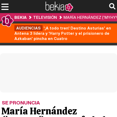
BEKIA
TELEVISIÓN
MARÍA HERNÁNDEZ ('MYHYV'
AUDIENCIAS
'¡A todo tren! Destino Asturias' en
Antena 3 lidera y 'Harry Potter y el prisionero de
Azkaban' pincha en Cuatro
SE PRONUNCIA
María Hernández