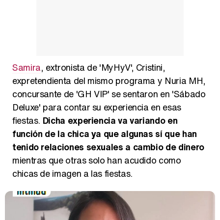
Manu Baqueiro: "Tuve como referente a Bruce Willis en 'Luz de Luna' para mi trabajo en la serie 'Perdiendo el juicio'"
Magdalena de Suecia responde a las críticas y explica por qué le han permitido lanzar su propio negocio
Samira
, extronista de 'MyHyV', Cristini,
expretendienta del mismo programa y Nuria MH,
concursante de 'GH VIP' se sentaron en 'Sábado
Deluxe' para contar su experiencia en esas
fiestas.
Dicha experiencia va variando en
función de la chica ya que algunas sí que han
tenido relaciones sexuales a cambio de dinero
mientras que otras solo han acudido como
chicas de imagen a las fiestas.