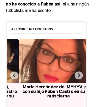
no he conocido a Rubén así
, ni a mí ningún
futbolista me ha escrito".
ARTÍCULOS RELACIONADOS
María Hernández de 'MYHYV' posa
María 
tro
con su hijo Rubén Castro en su foto
'MYHYV'
u
más tierna
vez y c
Tam