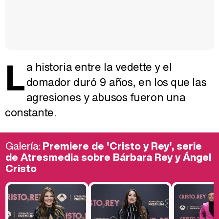
L
a historia entre la vedette y el
domador duró 9 años, en los que las
agresiones y abusos fueron una
constante.
Galería:
Premiere de 'Cristo y Rey', serie
de Atresmedia sobre Bárbara Rey y Ángel
Cristo