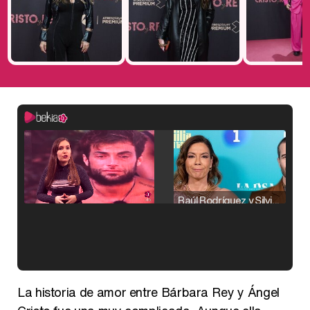
Raúl Rodríguez y Silvia Taulés nos cuentan su papel en 'La familia de la tele'
Kiko Matamoros y Lydia Lozano: "Nuestro público es de todas las edades y RTVE tiene un público muy pegado a las novelas, al que tenemos que captar"
La historia de amor entre Bárbara Rey y Ángel