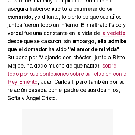
Cristo fue una muy complicada. Aunque ella
asegura haberse vuelto a enamorar de su
exmarido
, ya difunto, lo cierto es que sus años
Carlota Corredera y Javier de Hoyos: "La tele tiene que representar al público también y aquí están todos los perfiles posibles&quo;
juntos fueron todo un infierno. El maltrato físico y
verbal fue una constante en la vida de
la vedette
desde que se casaron, sin embargo,
ella admite
que el domador ha sido "el amor de mi vida"
.
Así se tomó Felipe VI que la Infanta Sofía no quisiera recibir formación militar
Su paso por 'Viajando con chéster', junto a Risto
Mejide, ha dado mucho de qué hablar,
sobre
todo por sus confesiones sobre su relación con el
Rey Emérito
, Juan Carlos I, pero también por su
relación pasada con el padre de sus dos hijos,
Belén Esteban: "Estoy emocionada, muy contenta y muy feliz por llegar a RTVE"
Sofía y Ángel Cristo.
Manu Baqueiro: "Tuve como referente a Bruce Willis en 'Luz de Luna' para mi trabajo en la serie 'Perdiendo el juicio'"