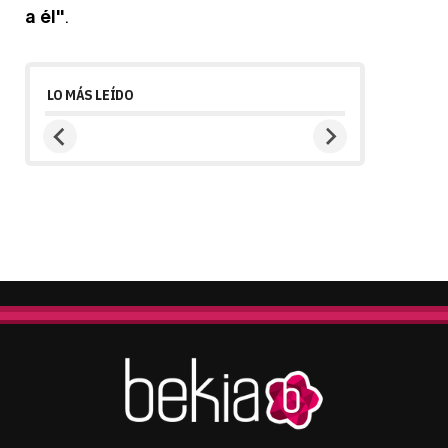
a él"
.
LO MÁS LEÍDO