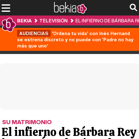
BEKIA
TELEVISIÓN
EL INFIERNO DE BÁRBARA R
AUDIENCIAS
'Ordena tu vida' con Inés Hernand
se estrena discreto y no puede con 'Padre no hay
más que uno'
SU MATRIMONIO
El infierno de Bárbara Rey