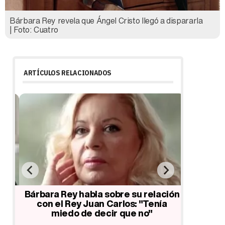
Bárbara Rey revela que Ángel Cristo llegó a dispararla
| Foto: Cuatro
ARTÍCULOS RELACIONADOS
os
Bárbara Rey habla sobre su relación
Bárbara 
la
con el Rey Juan Carlos: "Tenía
cómo con
con
miedo de decir que no"
"Él