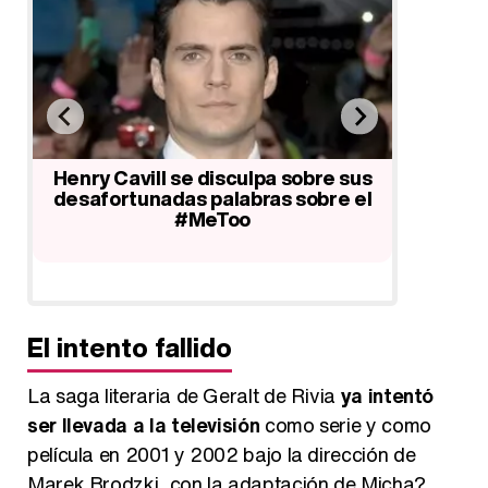
Henry Cavill se sincera sobre su
Henry 
profesión como actor: "No solo lo
novia 
us
hago por arte, también por dinero"
el
El intento fallido
La saga literaria de Geralt de Rivia
ya intentó
ser llevada a la televisión
como serie y como
película en 2001 y 2002 bajo la dirección de
Marek Brodzki, con la adaptación de Micha?