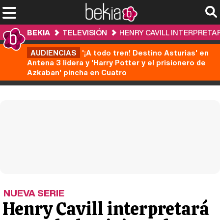
BEKIA
TELEVISIÓN
HENRY CAVILL INTERPRETARÁ
AUDIENCIAS
'¡A todo tren! Destino Asturias' en
Antena 3 lidera y 'Harry Potter y el prisionero de
Azkaban' pincha en Cuatro
NUEVA SERIE
Henry Cavill interpretará