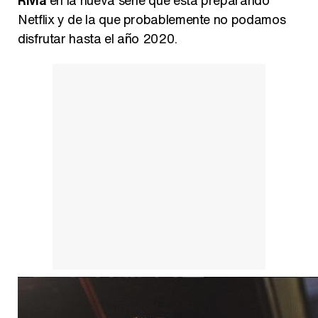
Rivia
en la nueva serie que esta preparando
Netflix y de la que probablemente no podamos
disfrutar hasta el año 2020.
Así se tomó Felipe VI que la Infanta Sofía no quisiera recibir formación militar
Belén Esteban: "Estoy emocionada, muy contenta y muy feliz por llegar a RTVE"
Manu Baqueiro: "Tuve como referente a Bruce Willis en 'Luz de Luna' para mi trabajo en la serie 'Perdiendo el juicio'"