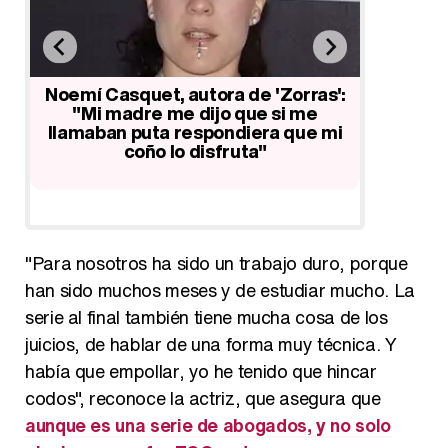
una
Noemí Casquet, autora de 'Zorras':
ía
"Mi madre me dijo que si me
Sonsol
llamaban puta respondiera que mi
Planeta:
coño lo disfruta"
tiene que
comp
"Para nosotros ha sido un trabajo duro, porque
han sido muchos meses y de estudiar mucho. La
serie al final también tiene mucha cosa de los
juicios, de hablar de una forma muy técnica. Y
había que empollar, yo he tenido que hincar
codos", reconoce la actriz, que asegura que
aunque es una serie de abogados, y no solo