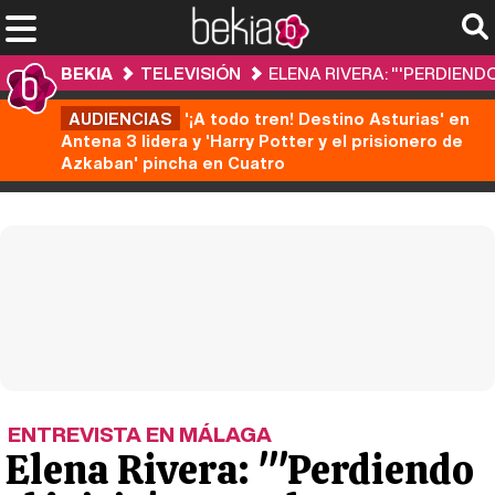
BEKIA
TELEVISIÓN
ELENA RIVERA: "'PERDIEND
AUDIENCIAS
'¡A todo tren! Destino Asturias' en
Antena 3 lidera y 'Harry Potter y el prisionero de
Azkaban' pincha en Cuatro
ENTREVISTA EN MÁLAGA
Elena Rivera: "'Perdiendo