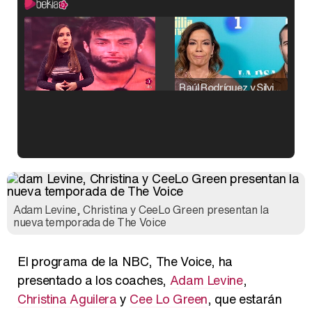
Raúl Rodríguez y Silvia Taulés nos cuentan su papel en 'La familia de la tele'
Kiko Matamoros y Lydia Lozano: "Nuestro público es de todas las edades y RTVE tiene un público muy pegado a las novelas, al que tenemos que captar"
Adam Levine, Christina y CeeLo Green presentan la
nueva temporada de The Voice
Carlota Corredera y Javier de Hoyos: "La tele tiene que representar al público también y aquí están todos los perfiles posibles&quo;
El programa de la NBC, The Voice, ha
presentado a los coaches,
Adam Levine
,
Christina Aguilera
y
Cee Lo Green
, que estarán