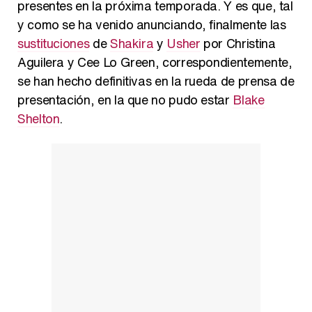
presentes en la próxima temporada. Y es que, tal
Así se tomó Felipe VI que la Infanta Sofía no quisiera recibir formación militar
y como se ha venido anunciando, finalmente las
sustituciones
de
Shakira
y
Usher
por Christina
Aguilera y Cee Lo Green, correspondientemente,
se han hecho definitivas en la rueda de prensa de
Belén Esteban: "Estoy emocionada, muy contenta y muy feliz por llegar a RTVE"
presentación, en la que no pudo estar
Blake
Shelton
.
Manu Baqueiro: "Tuve como referente a Bruce Willis en 'Luz de Luna' para mi trabajo en la serie 'Perdiendo el juicio'"
Magdalena de Suecia responde a las críticas y explica por qué le han permitido lanzar su propio negocio