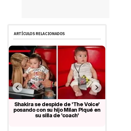
ARTÍCULOS RELACIONADOS
Ellen DeGeneres regala a Shakira
Chris
una réplica de su silla de 'The Voice'
próxima
e'
para Milan
su
en