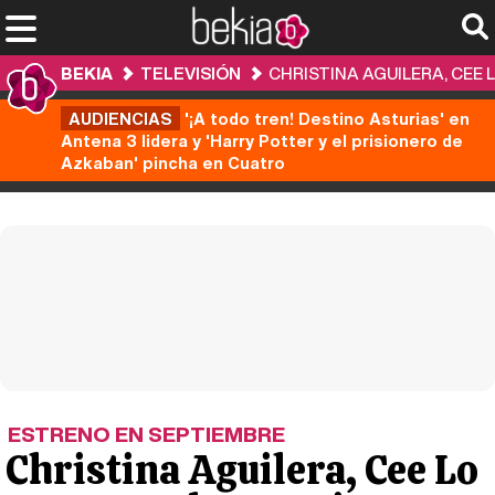
BEKIA
TELEVISIÓN
CHRISTINA AGUILERA, CEE 
AUDIENCIAS
'¡A todo tren! Destino Asturias' en
Antena 3 lidera y 'Harry Potter y el prisionero de
Azkaban' pincha en Cuatro
ESTRENO EN SEPTIEMBRE
Christina Aguilera, Cee Lo