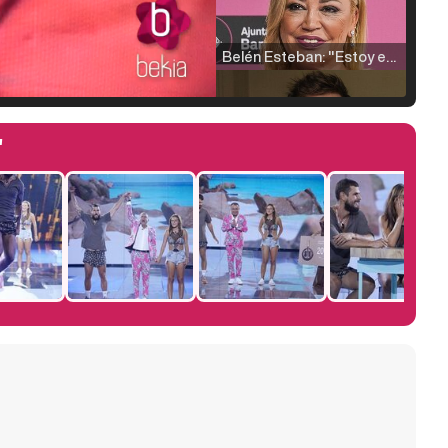
Belén Esteban: "Estoy emocionada, muy contenta y muy feliz por llegar a RTVE"
'
Manu Baqueiro: "Tuve como referente a Bruce Willis en 'Luz de Luna' para mi trabajo en la serie 'Perdiendo el juicio'"
Magdalena de Suecia responde a las críticas y explica por qué le han permitido lanzar su propio negocio