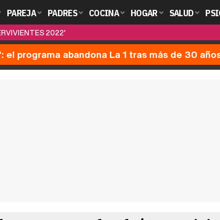
PAREJA
PADRES
COCINA
HOGAR
SALUD
PSI
RVIVIENTES 2022'
': el programa abandona La 1 tras más de 30 año