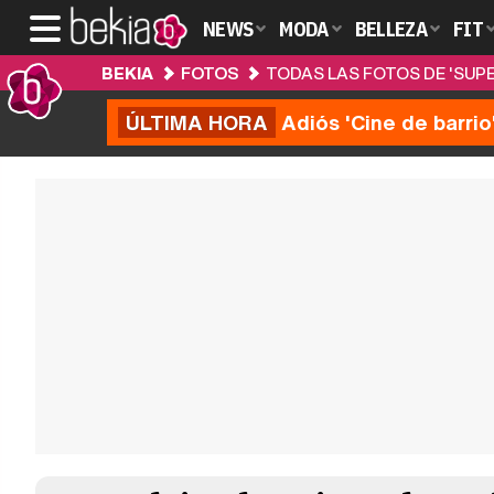
NEWS
MODA
BELLEZA
FIT
BEKIA
FOTOS
TODAS LAS FOTOS DE 'SUPE
ÚLTIMA HORA
Adiós 'Cine de barrio