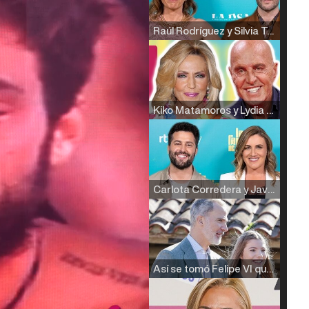
Raúl Rodríguez y Silvia Taulés nos cuentan su papel en 'La familia de la tele'
Kiko Matamoros y Lydia Lozano: "Nuestro público es de todas las edades y RTVE tiene un público muy pegado a las novelas, al que tenemos que captar"
Carlota Corredera y Javier de Hoyos: "La tele tiene que representar al público también y aquí están todos los perfiles posibles&quo;
Así se tomó Felipe VI que la Infanta Sofía no quisiera recibir formación militar