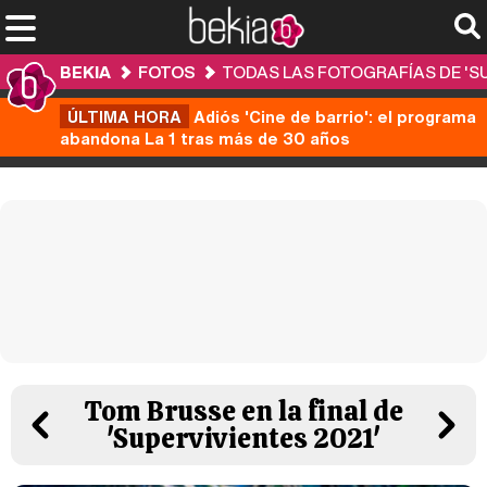
BEKIA
FOTOS
TODAS LAS FOTOGRAFÍAS DE 'SU
ÚLTIMA HORA
Adiós 'Cine de barrio': el programa
abandona La 1 tras más de 30 años
Tom Brusse en la final de
'Supervivientes 2021'