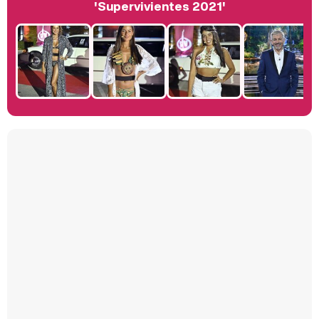
Belén Esteban: "Estoy emocionada, muy contenta y muy feliz por llegar a RTVE"
'Supervivientes 2021'
Manu Baqueiro: "Tuve como referente a Bruce Willis en 'Luz de Luna' para mi trabajo en la serie 'Perdiendo el juicio'"
Magdalena de Suecia responde a las críticas y explica por qué le han permitido lanzar su propio negocio