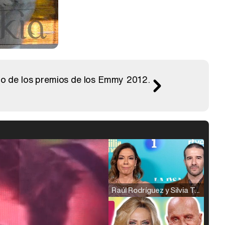
no de los premios de los Emmy 2012.
Raúl Rodríguez y Silvia Taulés nos cuentan su papel en 'La familia de la tele'