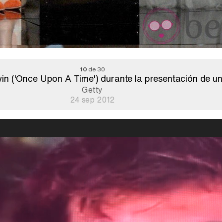
10
de 30
n ('Once Upon A Time') durante la presentación de u
Getty
24 sep 2012