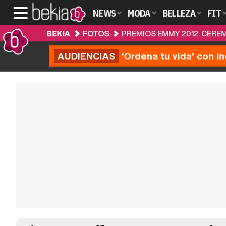
NEWS
MODA
BELLEZA
FIT
BEKIA
FOTOS
PREMIOS EMMY 2012: CER
AUDIENCIAS
'Ordena tu vida' con I