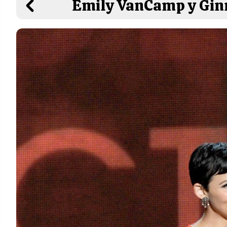
Emily VanCamp y Gin