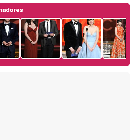
anadores
Manu Baqueiro: "Tuve como referente a Bruce Willis en 'Luz de Luna' para mi trabajo en la serie 'Perdiendo el juicio'"
Magdalena de Suecia responde a las críticas y explica por qué le han permitido lanzar su propio negocio