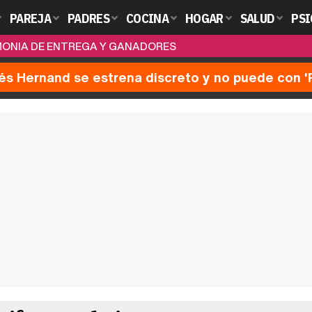
PAREJA
PADRES
COCINA
HOGAR
SALUD
PSI
EMONIA DE ENTREGA Y GANADORES
nés Hernand se estrena discreto y no puede con 