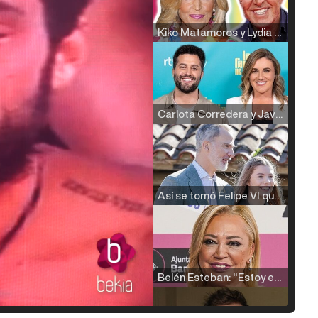
Kiko Matamoros y Lydia Lozano: "Nuestro público es de todas las edades y RTVE tiene un público muy pegado a las novelas, al que tenemos que captar"
Carlota Corredera y Javier de Hoyos: "La tele tiene que representar al público también y aquí están todos los perfiles posibles&quo;
Así se tomó Felipe VI que la Infanta Sofía no quisiera recibir formación militar
Belén Esteban: "Estoy emocionada, muy contenta y muy feliz por llegar a RTVE"