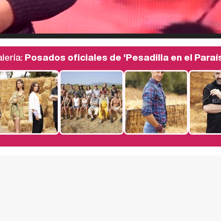
lería:
Posados oficiales de 'Pesadilla en el Paraí