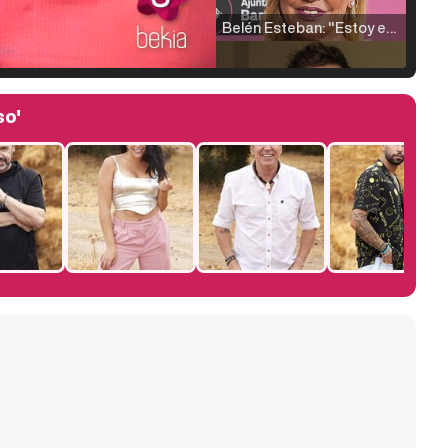
Belén Esteban: "Estoy emocionada, muy contenta y muy feliz por llegar a RTVE"
so'
Manu Baqueiro: "Tuve como referente a Bruce Willis en 'Luz de Luna' para mi trabajo en la serie 'Perdiendo el juicio'"
Magdalena de Suecia responde a las críticas y explica por qué le han permitido lanzar su propio negocio