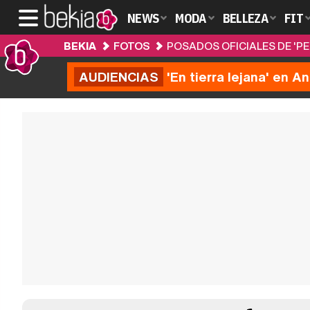
NEWS
MODA
BELLEZA
FIT
BEKIA
FOTOS
POSADOS OFICIALES DE 'PE
AUDIENCIAS
'En tierra lejana' en A