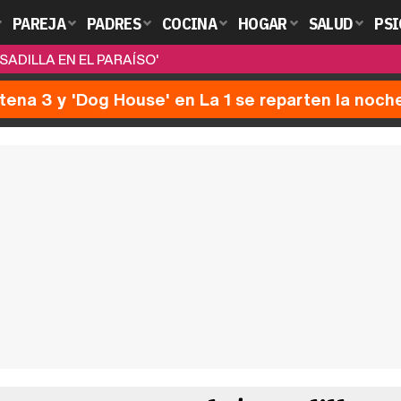
PAREJA
PADRES
COCINA
HOGAR
SALUD
PSI
SADILLA EN EL PARAÍSO'
ntena 3 y 'Dog House' en La 1 se reparten la noch