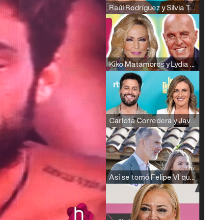
Raúl Rodríguez y Silvia Taulés nos cuentan su papel en 'La familia de la tele'
Kiko Matamoros y Lydia Lozano: "Nuestro público es de todas las edades y RTVE tiene un público muy pegado a las novelas, al que tenemos que captar"
Carlota Corredera y Javier de Hoyos: "La tele tiene que representar al público también y aquí están todos los perfiles posibles&quo;
Así se tomó Felipe VI que la Infanta Sofía no quisiera recibir formación militar