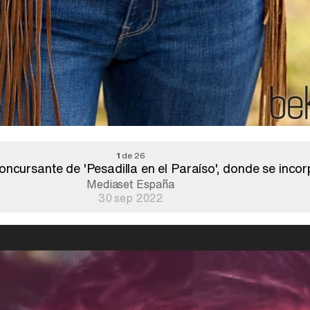
1
de 26
ursante de 'Pesadilla en el Paraíso', donde se incor
Mediaset España
30 sep 2022