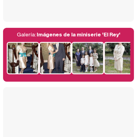
Así se tomó Felipe VI que la Infanta Sofía no quisiera recibir formación militar
Galería:
Imágenes de la miniserie 'El Rey'
Belén Esteban: "Estoy emocionada, muy contenta y muy feliz por llegar a RTVE"
Manu Baqueiro: "Tuve como referente a Bruce Willis en 'Luz de Luna' para mi trabajo en la serie 'Perdiendo el juicio'"
Magdalena de Suecia responde a las críticas y explica por qué le han permitido lanzar su propio negocio