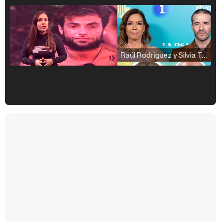
Raúl Rodríguez y Silvia Taulés nos cuentan su papel en 'La familia de la tele'
Kiko Matamoros y Lydia Lozano: "Nuestro público es de todas las edades y RTVE tiene un público muy pegado a las novelas, al que tenemos que captar"
Carlota Corredera y Javier de Hoyos: "La tele tiene que representar al público también y aquí están todos los perfiles posibles&quo;