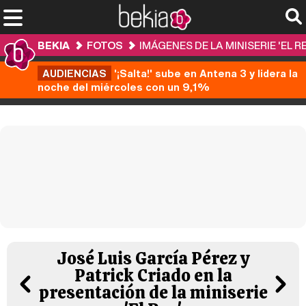
BEKIA
FOTOS
IMÁGENES DE LA MINISERIE 'EL RE
AUDIENCIAS
'¡Salta!' sube en Antena 3 y lidera la
noche del miércoles con un 9,1%
José Luis García Pérez y
Patrick Criado en la
presentación de la miniserie