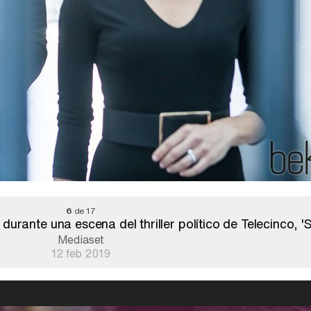
6
de 17
urante una escena del thriller político de Telecinco, '
Mediaset
12 feb 2019