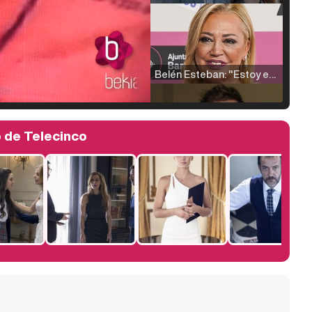
Belén Esteban: "Estoy emocionada, muy contenta y muy feliz por llegar a RTVE"
o de Telecinco
Manu Baqueiro: "Tuve como referente a Bruce Willis en 'Luz de Luna' para mi trabajo en la serie 'Perdiendo el juicio'"
Magdalena de Suecia responde a las críticas y explica por qué le han permitido lanzar su propio negocio