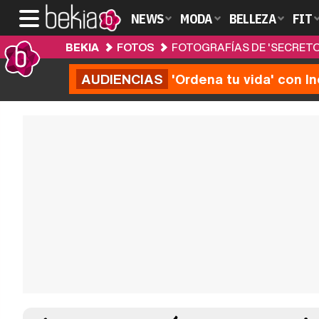
NEWS
MODA
BELLEZA
FIT
BEKIA
FOTOS
FOTOGRAFÍAS DE 'SECRETOS
AUDIENCIAS
'Ordena tu vida' con I