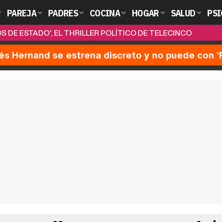
PAREJA
PADRES
COCINA
HOGAR
SALUD
PSI
 DE ESTADO', EL THRILLER POLÍTICO DE TELECINCO
nés Hernand se estrena discreto y no puede con 