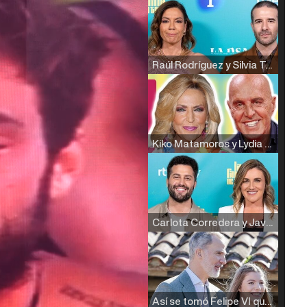
Raúl Rodríguez y Silvia Taulés nos cuentan su papel en 'La familia de la tele'
Kiko Matamoros y Lydia Lozano: "Nuestro público es de todas las edades y RTVE tiene un público muy pegado a las novelas, al que tenemos que captar"
Carlota Corredera y Javier de Hoyos: "La tele tiene que representar al público también y aquí están todos los perfiles posibles&quo;
Así se tomó Felipe VI que la Infanta Sofía no quisiera recibir formación militar