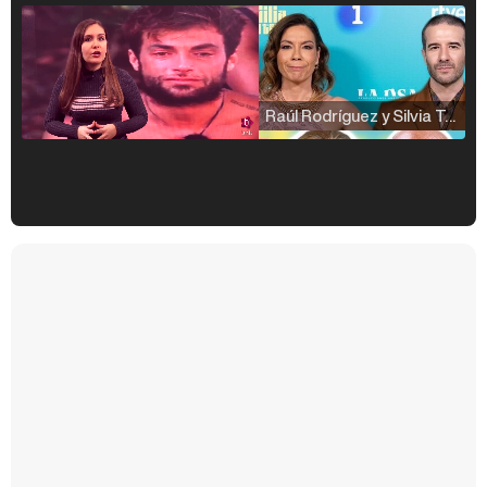
Raúl Rodríguez y Silvia Taulés nos cuentan su papel en 'La familia de la tele'
Kiko Matamoros y Lydia Lozano: "Nuestro público es de todas las edades y RTVE tiene un público muy pegado a las novelas, al que tenemos que captar"
Carlota Corredera y Javier de Hoyos: "La tele tiene que representar al público también y aquí están todos los perfiles posibles&quo;