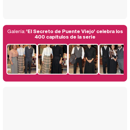
Así se tomó Felipe VI que la Infanta Sofía no quisiera recibir formación militar
Galería:
'El Secreto de Puente Viejo' celebra los
Belén Esteban: "Estoy emocionada, muy contenta y muy feliz por llegar a RTVE"
400 capítulos de la serie
Manu Baqueiro: "Tuve como referente a Bruce Willis en 'Luz de Luna' para mi trabajo en la serie 'Perdiendo el juicio'"
Magdalena de Suecia responde a las críticas y explica por qué le han permitido lanzar su propio negocio