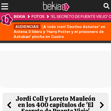
BEKIA
FOTOS
'EL SECRETO DE PUENTE VIEJO' 
AUDIENCIAS
'¡A todo tren! Destino Asturias' en
Antena 3 lidera y 'Harry Potter y el prisionero de
Azkaban' pincha en Cuatro
Jordi Coll y Loreto Mauleón
en los 400 capítulos de 'El