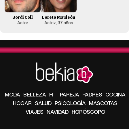
Jordi Coll
Loreto Mauleón
Actor
Actriz, 37 años
MODA
BELLEZA
FIT
PAREJA
PADRES
COCINA
HOGAR
SALUD
PSICOLOGÍA
MASCOTAS
VIAJES
NAVIDAD
HORÓSCOPO