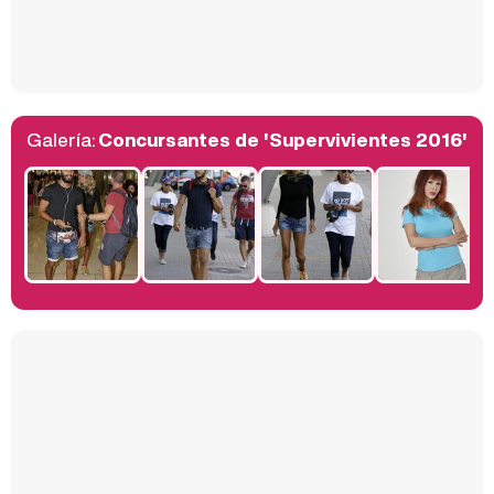
Así se tomó Felipe VI que la Infanta Sofía no quisiera recibir formación militar
Galería:
Concursantes de 'Supervivientes 2016'
Belén Esteban: "Estoy emocionada, muy contenta y muy feliz por llegar a RTVE"
Manu Baqueiro: "Tuve como referente a Bruce Willis en 'Luz de Luna' para mi trabajo en la serie 'Perdiendo el juicio'"
Magdalena de Suecia responde a las críticas y explica por qué le han permitido lanzar su propio negocio