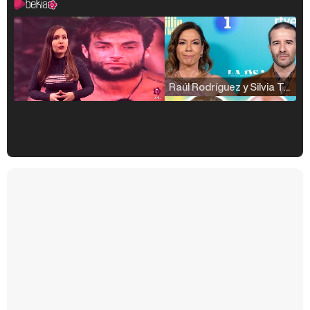
Raúl Rodríguez y Silvia Taulés nos cuentan su papel en 'La familia de la tele'
Kiko Matamoros y Lydia Lozano: "Nuestro público es de todas las edades y RTVE tiene un público muy pegado a las novelas, al que tenemos que captar"
Carlota Corredera y Javier de Hoyos: "La tele tiene que representar al público también y aquí están todos los perfiles posibles&quo;