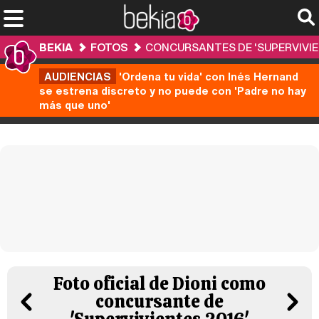
BEKIA
FOTOS
CONCURSANTES DE 'SUPERVIVIE
AUDIENCIAS
'Ordena tu vida' con Inés Hernand
se estrena discreto y no puede con 'Padre no hay
más que uno'
Foto oficial de Dioni como
concursante de