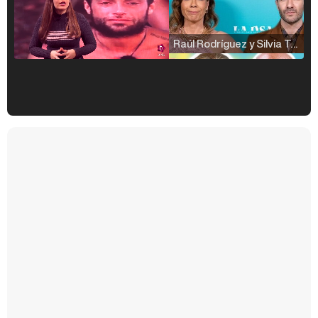
Raúl Rodríguez y Silvia Taulés nos cuentan su papel en 'La familia de la tele'
Kiko Matamoros y Lydia Lozano: "Nuestro público es de todas las edades y RTVE tiene un público muy pegado a las novelas, al que tenemos que captar"
Carlota Corredera y Javier de Hoyos: "La tele tiene que representar al público también y aquí están todos los perfiles posibles&quo;
Así se tomó Felipe VI que la Infanta Sofía no quisiera recibir formación militar