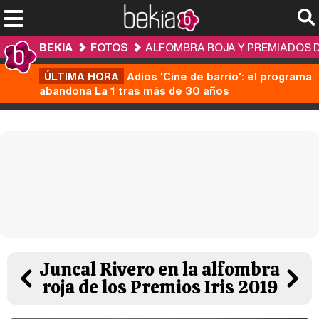
BEKIA
FOTOS
ALFOMBRA ROJA Y PREMIADOS DE
ÚLTIMA HORA
Adiós 'Cine de barrio': el programa
abandona La 1 tras más de 30 años
Juncal Rivero en la alfombra
roja de los Premios Iris 2019