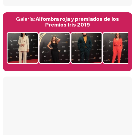
Galería:
Alfombra roja y premiados de los
Belén Esteban: "Estoy emocionada, muy contenta y muy feliz por llegar a RTVE"
Premios Iris 2019
Manu Baqueiro: "Tuve como referente a Bruce Willis en 'Luz de Luna' para mi trabajo en la serie 'Perdiendo el juicio'"
Magdalena de Suecia responde a las críticas y explica por qué le han permitido lanzar su propio negocio