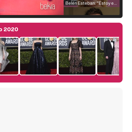
Belén Esteban: "Estoy emocionada, muy contenta y muy feliz por llegar a RTVE"
ro 2020
Manu Baqueiro: "Tuve como referente a Bruce Willis en 'Luz de Luna' para mi trabajo en la serie 'Perdiendo el juicio'"
Magdalena de Suecia responde a las críticas y explica por qué le han permitido lanzar su propio negocio