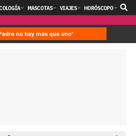
COLOGÍA
MASCOTAS
VIAJES
HORÓSCOPO
'Padre no hay más que uno'