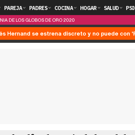
PAREJA
PADRES
COCINA
HOGAR
SALUD
PSI
IA DE LOS GLOBOS DE ORO 2020
nés Hernand se estrena discreto y no puede con 