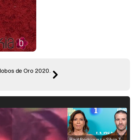
Globos de Oro 2020.
Raúl Rodríguez y Silvia Taulés nos cuentan su papel en 'La familia de la tele'