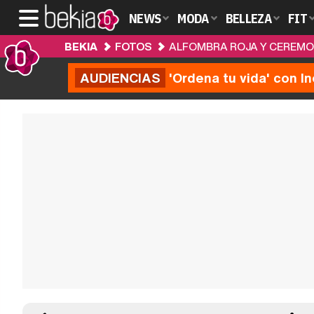
NEWS
MODA
BELLEZA
FIT
BEKIA
FOTOS
ALFOMBRA ROJA Y CEREMON
AUDIENCIAS
'Ordena tu vida' con I