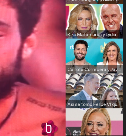
Kiko Matamoros y Lydia Lozano: "Nuestro público es de todas las edades y RTVE tiene un público muy pegado a las novelas, al que tenemos que captar"
Carlota Corredera y Javier de Hoyos: "La tele tiene que representar al público también y aquí están todos los perfiles posibles&quo;
Así se tomó Felipe VI que la Infanta Sofía no quisiera recibir formación militar