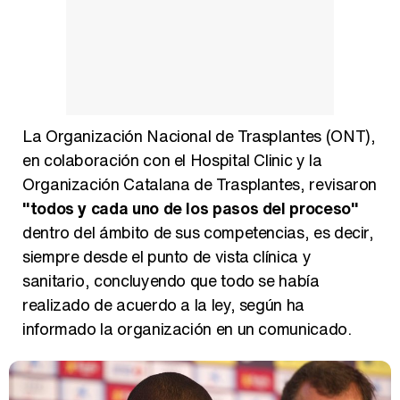
Manu Baqueiro: "Tuve como referente a Bruce Willis en 'Luz de Luna' para mi trabajo en la serie 'Perdiendo el juicio'"
La Organización Nacional de Trasplantes (ONT),
en colaboración con el Hospital Clinic y la
Magdalena de Suecia responde a las críticas y explica por qué le han permitido lanzar su propio negocio
Organización Catalana de Trasplantes, revisaron
"todos y cada uno de los pasos del proceso"
dentro del ámbito de sus competencias, es decir,
siempre desde el punto de vista clínica y
sanitario, concluyendo que todo se había
realizado de acuerdo a la ley, según ha
informado la organización en un comunicado.