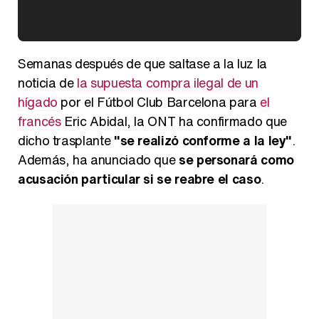
Kiko Matamoros y Lydia Lozano: "Nuestro público es de todas las edades y RTVE tiene un público muy pegado a las novelas, al que tenemos que captar"
Semanas después de que saltase a la luz la
noticia de
la supuesta compra ilegal de un
hígado
por el Fútbol Club Barcelona para
el
francés
Eric Abidal, la ONT ha confirmado que
Carlota Corredera y Javier de Hoyos: "La tele tiene que representar al público también y aquí están todos los perfiles posibles&quo;
dicho trasplante
"se realizó conforme a la ley"
.
Además, ha anunciado que
se personará como
acusación particular si se reabre el caso
.
Así se tomó Felipe VI que la Infanta Sofía no quisiera recibir formación militar
Belén Esteban: "Estoy emocionada, muy contenta y muy feliz por llegar a RTVE"