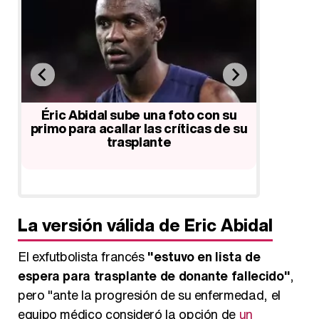
Eric Abidal regresa al F.C. Barcelona
El Barça
como nuevo secretario técnico
de un
u
 su
La versión válida de Eric Abidal
El exfutbolista francés
"estuvo en lista de
espera para trasplante de donante fallecido"
,
pero "ante la progresión de su enfermedad, el
equipo médico consideró la opción de
un