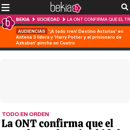
BEKIA
SOCIEDAD
LA ONT CONFIRMA QUE EL TR
AUDIENCIAS
'¡A todo tren! Destino Asturias' en
Antena 3 lidera y 'Harry Potter y el prisionero de
Azkaban' pincha en Cuatro
TODO EN ORDEN
La ONT confirma que el