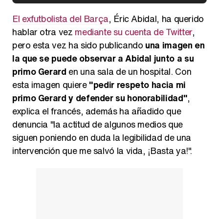
Kiko Matamoros y Lydia Lozano: "Nuestro público es de todas las edades y RTVE tiene un público muy pegado a las novelas, al que tenemos que captar"
El exfutbolista del Barça
, Éric Abidal, ha querido
hablar otra vez
mediante su cuenta de Twitter
,
pero esta vez ha sido publicando
una imagen en
la que se puede observar a Abidal junto a su
Carlota Corredera y Javier de Hoyos: "La tele tiene que representar al público también y aquí están todos los perfiles posibles&quo;
primo Gerard
en una sala de un hospital. Con
esta imagen quiere
"pedir respeto hacia mi
primo Gerard y defender su honorabilidad"
,
explica el francés, además ha añadido que
Así se tomó Felipe VI que la Infanta Sofía no quisiera recibir formación militar
denuncia "la actitud de algunos medios que
siguen poniendo en duda la legibilidad de una
intervención que me salvó la vida, ¡Basta ya!".
Belén Esteban: "Estoy emocionada, muy contenta y muy feliz por llegar a RTVE"