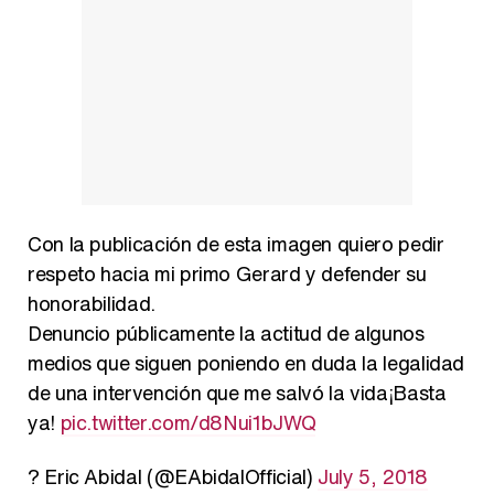
Manu Baqueiro: "Tuve como referente a Bruce Willis en 'Luz de Luna' para mi trabajo en la serie 'Perdiendo el juicio'"
Magdalena de Suecia responde a las críticas y explica por qué le han permitido lanzar su propio negocio
Con la publicación de esta imagen quiero pedir
respeto hacia mi primo Gerard y defender su
honorabilidad.
Denuncio públicamente la actitud de algunos
medios que siguen poniendo en duda la legalidad
de una intervención que me salvó la vida¡Basta
ya!
pic.twitter.com/d8Nui1bJWQ
? Eric Abidal (@EAbidalOfficial)
July 5, 2018