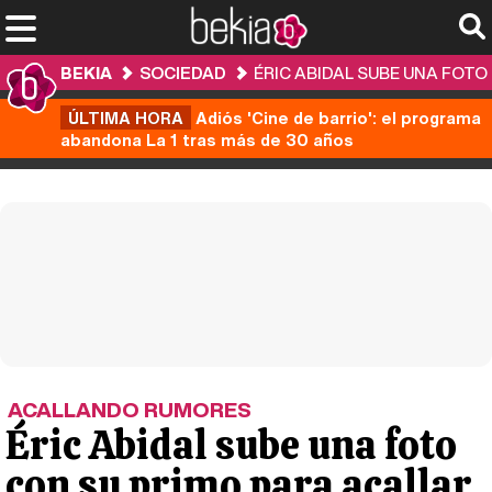
BEKIA
SOCIEDAD
ÉRIC ABIDAL SUBE UNA FOTO
ÚLTIMA HORA
Adiós 'Cine de barrio': el programa
abandona La 1 tras más de 30 años
ACALLANDO RUMORES
Éric Abidal sube una foto
con su primo para acallar