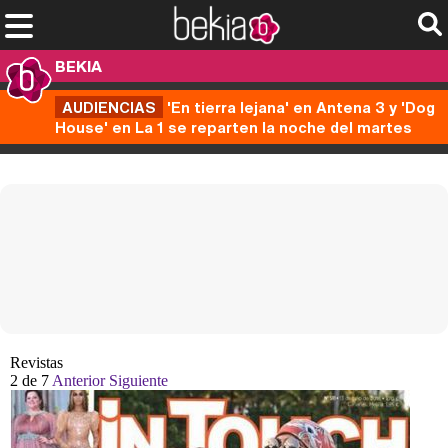
BEKIA
AUDIENCIAS
'En tierra lejana' en Antena 3 y 'Dog
House' en La 1 se reparten la noche del martes
Revistas
2
de 7
Anterior
Siguiente