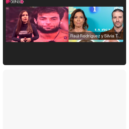
Raúl Rodríguez y Silvia Taulés nos cuentan su papel en 'La familia de la tele'
Kiko Matamoros y Lydia Lozano: "Nuestro público es de todas las edades y RTVE tiene un público muy pegado a las novelas, al que tenemos que captar"
Carlota Corredera y Javier de Hoyos: "La tele tiene que representar al público también y aquí están todos los perfiles posibles&quo;