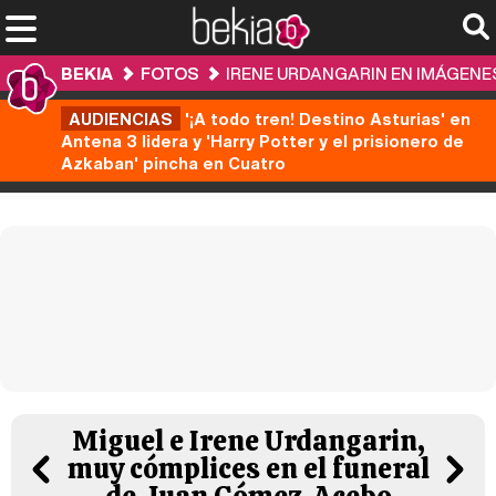
BEKIA
FOTOS
IRENE URDANGARIN EN IMÁGENE
AUDIENCIAS
'¡A todo tren! Destino Asturias' en
Antena 3 lidera y 'Harry Potter y el prisionero de
Azkaban' pincha en Cuatro
Miguel e Irene Urdangarin,
muy cómplices en el funeral