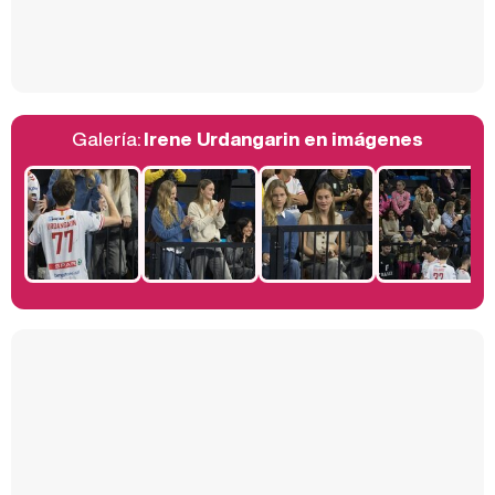
Así se tomó Felipe VI que la Infanta Sofía no quisiera recibir formación militar
Galería:
Irene Urdangarin en imágenes
Belén Esteban: "Estoy emocionada, muy contenta y muy feliz por llegar a RTVE"
Manu Baqueiro: "Tuve como referente a Bruce Willis en 'Luz de Luna' para mi trabajo en la serie 'Perdiendo el juicio'"
Magdalena de Suecia responde a las críticas y explica por qué le han permitido lanzar su propio negocio