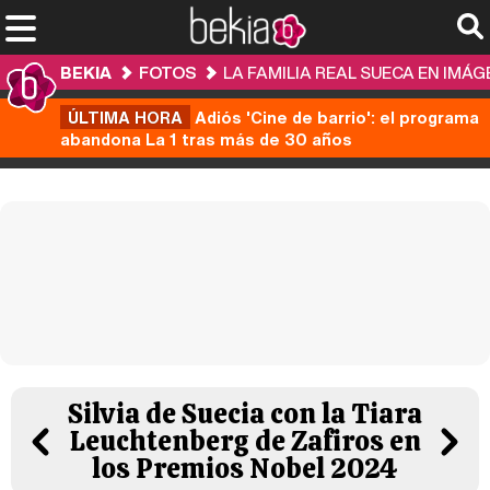
BEKIA
FOTOS
LA FAMILIA REAL SUECA EN IMÁ
ÚLTIMA HORA
Adiós 'Cine de barrio': el programa
abandona La 1 tras más de 30 años
Silvia de Suecia con la Tiara
Leuchtenberg de Zafiros en
los Premios Nobel 2024