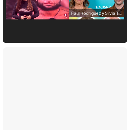
Raúl Rodríguez y Silvia Taulés nos cuentan su papel en 'La familia de la tele'
Kiko Matamoros y Lydia Lozano: "Nuestro público es de todas las edades y RTVE tiene un público muy pegado a las novelas, al que tenemos que captar"
Carlota Corredera y Javier de Hoyos: "La tele tiene que representar al público también y aquí están todos los perfiles posibles&quo;
Así se tomó Felipe VI que la Infanta Sofía no quisiera recibir formación militar