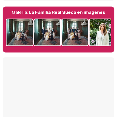
Galería:
La Familia Real Sueca en imágenes
Belén Esteban: "Estoy emocionada, muy contenta y muy feliz por llegar a RTVE"
Manu Baqueiro: "Tuve como referente a Bruce Willis en 'Luz de Luna' para mi trabajo en la serie 'Perdiendo el juicio'"
Magdalena de Suecia responde a las críticas y explica por qué le han permitido lanzar su propio negocio