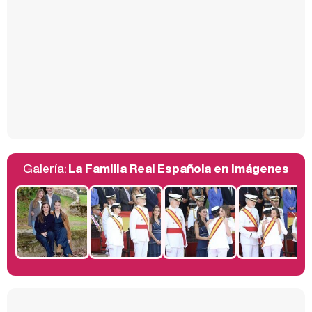
Carlota Corredera y Javier de Hoyos: "La tele tiene que representar al público también y aquí están todos los perfiles posibles&quo;
Así se tomó Felipe VI que la Infanta Sofía no quisiera recibir formación militar
Galería:
La Familia Real Española en imágenes
Belén Esteban: "Estoy emocionada, muy contenta y muy feliz por llegar a RTVE"
Manu Baqueiro: "Tuve como referente a Bruce Willis en 'Luz de Luna' para mi trabajo en la serie 'Perdiendo el juicio'"