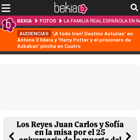
BEKIA
FOTOS
LA FAMILIA REAL ESPAÑOLA EN 
AUDIENCIAS
'¡A todo tren! Destino Asturias' en
Antena 3 lidera y 'Harry Potter y el prisionero de
Azkaban' pincha en Cuatro
Los Reyes Juan Carlos y Sofía
en la misa por el 25