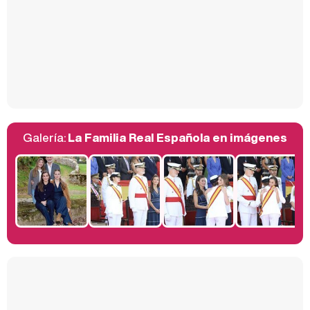
Así se tomó Felipe VI que la Infanta Sofía no quisiera recibir formación militar
Galería:
La Familia Real Española en imágenes
Belén Esteban: "Estoy emocionada, muy contenta y muy feliz por llegar a RTVE"
Manu Baqueiro: "Tuve como referente a Bruce Willis en 'Luz de Luna' para mi trabajo en la serie 'Perdiendo el juicio'"
Magdalena de Suecia responde a las críticas y explica por qué le han permitido lanzar su propio negocio