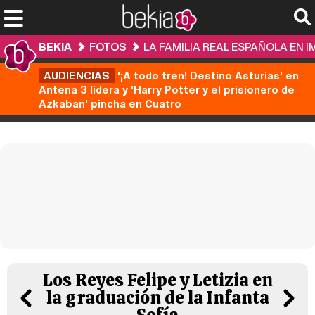
BEKIA
FOTOS
LA FAMILIA REAL ESPAÑOLA EN 
AUDIENCIAS
'¡A todo tren! Destino Asturias' en
Antena 3 lidera y 'Harry Potter y el prisionero de
Azkaban' pincha en Cuatro
Los Reyes Felipe y Letizia en
la graduación de la Infanta