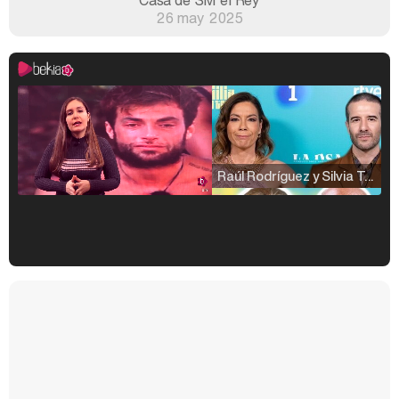
Casa de SM el Rey
26 may 2025
Raúl Rodríguez y Silvia Taulés nos cuentan su papel en 'La familia de la tele'
Kiko Matamoros y Lydia Lozano: "Nuestro público es de todas las edades y RTVE tiene un público muy pegado a las novelas, al que tenemos que captar"
Carlota Corredera y Javier de Hoyos: "La tele tiene que representar al público también y aquí están todos los perfiles posibles&quo;