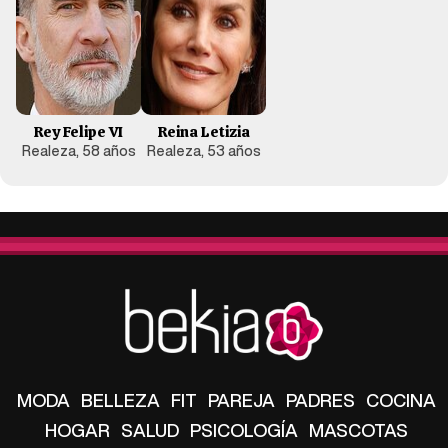
Rey Felipe VI
Reina Letizia
Realeza, 58 años
Realeza, 53 años
MODA
BELLEZA
FIT
PAREJA
PADRES
COCINA
HOGAR
SALUD
PSICOLOGÍA
MASCOTAS