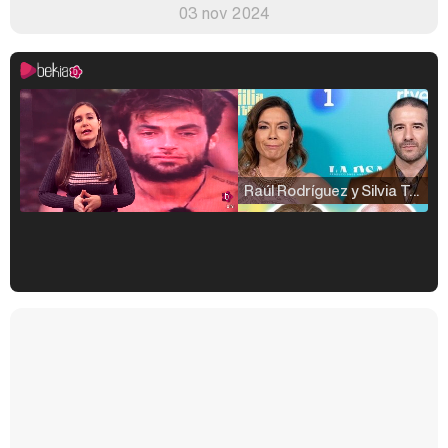
03 nov 2024
Raúl Rodríguez y Silvia Taulés nos cuentan su papel en 'La familia de la tele'
Kiko Matamoros y Lydia Lozano: "Nuestro público es de todas las edades y RTVE tiene un público muy pegado a las novelas, al que tenemos que captar"
Carlota Corredera y Javier de Hoyos: "La tele tiene que representar al público también y aquí están todos los perfiles posibles&quo;