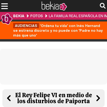
BEKIA
FOTOS
LA FAMILIA REAL ESPAÑOLA EN 
AUDIENCIAS
'Ordena tu vida' con Inés Hernand
se estrena discreto y no puede con 'Padre no hay
más que uno'
El Rey Felipe VI en medio de
los disturbios de Paiporta