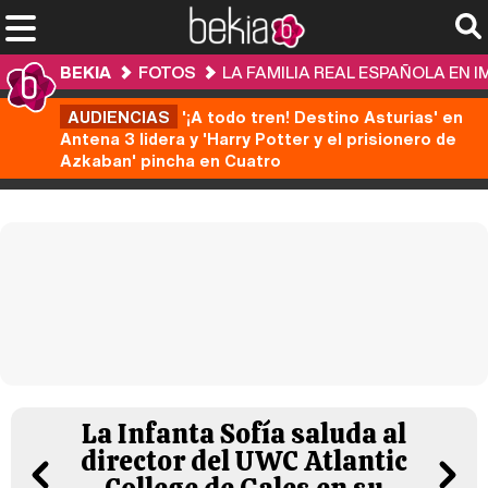
BEKIA
FOTOS
LA FAMILIA REAL ESPAÑOLA EN 
AUDIENCIAS
'¡A todo tren! Destino Asturias' en
Antena 3 lidera y 'Harry Potter y el prisionero de
Azkaban' pincha en Cuatro
La Infanta Sofía saluda al
director del UWC Atlantic