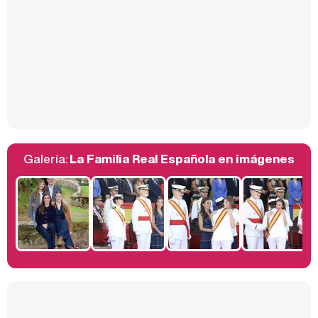
Carlota Corredera y Javier de Hoyos: "La tele tiene que representar al público también y aquí están todos los perfiles posibles&quo;
Así se tomó Felipe VI que la Infanta Sofía no quisiera recibir formación militar
Galería:
La Familia Real Española en imágenes
Belén Esteban: "Estoy emocionada, muy contenta y muy feliz por llegar a RTVE"
Manu Baqueiro: "Tuve como referente a Bruce Willis en 'Luz de Luna' para mi trabajo en la serie 'Perdiendo el juicio'"