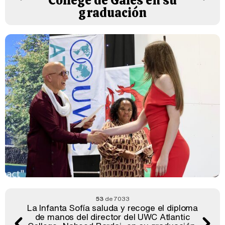
College de Gales en su
graduación
53
de 7033
La Infanta Sofía saluda y recoge el diploma
de manos del director del UWC Atlantic