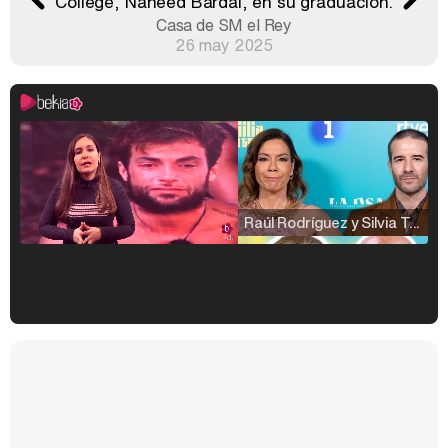
College, Naheed Bardai, en su graduación.
Casa de SM el Rey
26 may 2025
Raúl Rodríguez y Silvia Taulés nos cuentan su papel en 'La familia de la tele'
Kiko Matamoros y Lydia Lozano: "Nuestro público es de todas las edades y RTVE tiene un público muy pegado a las novelas, al que tenemos que captar"