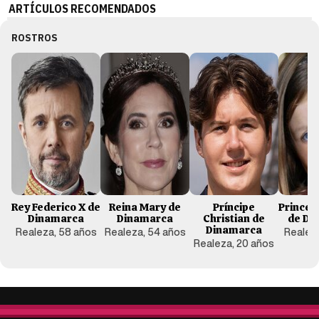
ARTÍCULOS RECOMENDADOS
ROSTROS
Rey Federico X de
Reina Mary de
Príncipe
Princes
Dinamarca
Dinamarca
Christian de
de Di
Dinamarca
Realeza, 58 años
Realeza, 54 años
Realeza
Realeza, 20 años