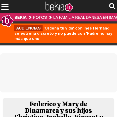
BEKIA
FOTOS
LA FAMILIA REAL DANESA EN IM
AUDIENCIAS
'Ordena tu vida' con Inés Hernand
se estrena discreto y no puede con 'Padre no hay
más que uno'
Federico y Mary de
Dinamarca y sus hijos