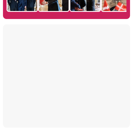
Manu Baqueiro: "Tuve como referente a Bruce Willis en 'Luz de Luna' para mi trabajo en la serie 'Perdiendo el juicio'"
Magdalena de Suecia responde a las críticas y explica por qué le han permitido lanzar su propio negocio