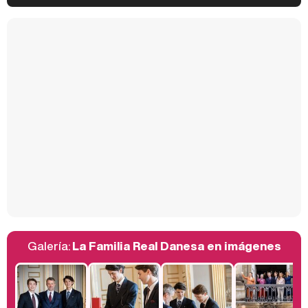
Kiko Matamoros y Lydia Lozano: "Nuestro público es de todas las edades y RTVE tiene un público muy pegado a las novelas, al que tenemos que captar"
Carlota Corredera y Javier de Hoyos: "La tele tiene que representar al público también y aquí están todos los perfiles posibles&quo;
Así se tomó Felipe VI que la Infanta Sofía no quisiera recibir formación militar
Galería:
La Familia Real Danesa en imágenes
Belén Esteban: "Estoy emocionada, muy contenta y muy feliz por llegar a RTVE"